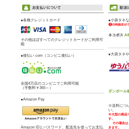
●
各種クレジットカード
●
小袋タネな
ネコポス
A
その他ほぼすべてのクレジットカードがご利用可
能
●
大袋タネや
●
後払い.com（コンビニ後払い）
全国4万店のコンビニでご利用可能
（手数料￥365～）
ダンボール
●
Amazon Pay
※送料につ
い。
※大型の商品
す。
その場合は、
Amazon IDとパスワード、配送先を使ってお支払
きます。