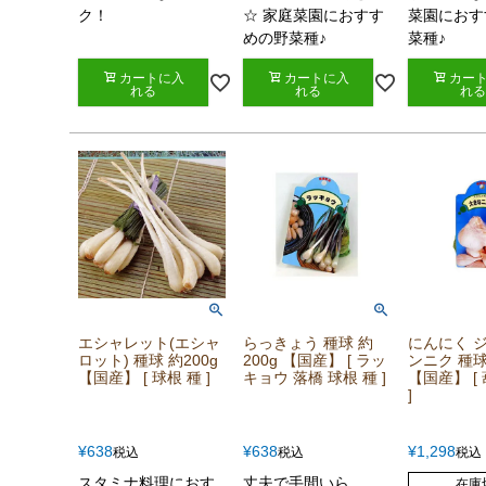
ク！
☆ 家庭菜園におすす
菜園におす
めの野菜種♪
菜種♪
カートに入
カートに入
カー
れる
れる
れる
エシャレット(エシャ
らっきょう 種球 約
にんにく 
ロット) 種球 約200g
200g 【国産】 [ ラッ
ンニク 種球
【国産】 [ 球根 種 ]
キョウ 落橋 球根 種 ]
【国産】 [ 
]
¥
638
¥
638
¥
1,298
税込
税込
税込
スタミナ料理におす
丈夫で手間いら
在庫