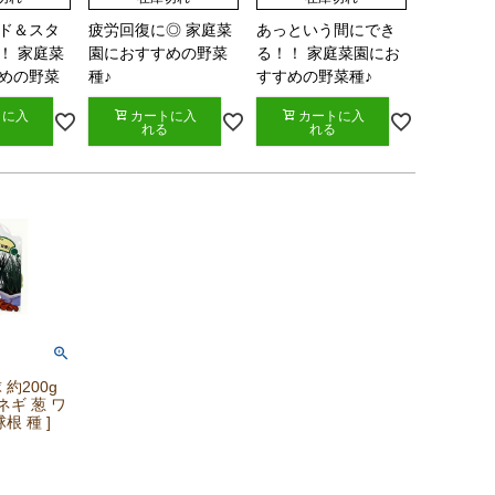
ド＆スタ
疲労回復に◎ 家庭菜
あっという間にでき
！ 家庭菜
園におすすめの野菜
る！！ 家庭菜園にお
めの野菜
種♪
すすめの野菜種♪
トに入
カートに入
カートに入
れる
れる
 約200g
ネギ 葱 ワ
根 種 ]