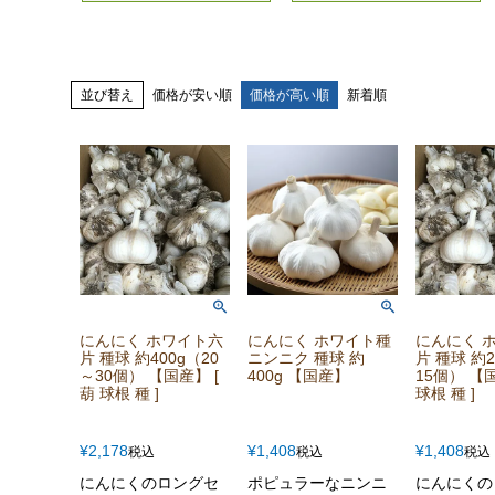
並び替え
価格が安い順
価格が高い順
新着順
にんにく ホワイト六
にんにく ホワイト種
にんにく 
片 種球 約400g（20
ニンニク 種球 約
片 種球 約2
～30個） 【国産】 [
400g 【国産】
15個） 【国
葫 球根 種 ]
球根 種 ]
¥
2,178
¥
1,408
¥
1,408
税込
税込
税込
にんにくのロングセ
ポピュラーなニンニ
にんにくの