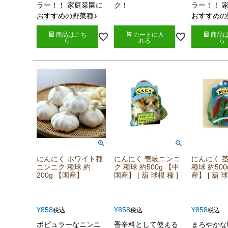
ラー！！ 家庭菜園に
ク！
ラー！！ 
おすすめの野菜種♪
おすすめの
商品はこち
カートに入
商品
ら
れる
ら
にんにく ホワイト種
にんにく 壱岐ニンニ
にんにく 
ニンニク 種球 約
ク 種球 約500g 【中
種球 約50
200g 【国産】
国産】 [ 葫 球根 種 ]
産】 [ 葫 球
¥
858
¥
858
¥
858
税込
税込
税込
ポピュラーなニンニ
香辛料として使える
まろやかな