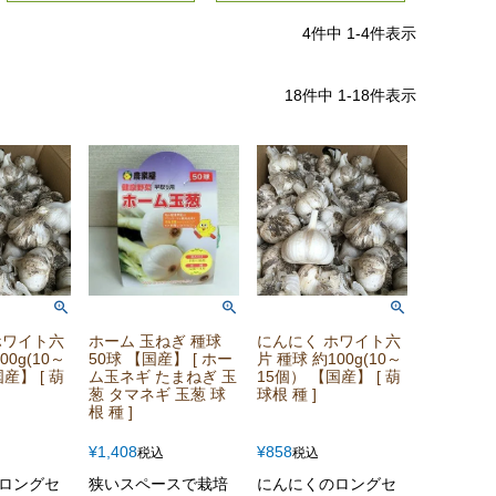
4
件中
1
-
4
件表示
18
件中
1
-
18
件表示
ホワイト六
ホーム 玉ねぎ 種球
にんにく ホワイト六
00g(10～
50球 【国産】 [ ホー
片 種球 約100g(10～
産】 [ 葫
ム玉ネギ たまねぎ 玉
15個） 【国産】 [ 葫
葱 タマネギ 玉葱 球
球根 種 ]
根 種 ]
¥
1,408
¥
858
税込
税込
ロングセ
狭いスペースで栽培
にんにくのロングセ