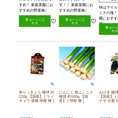
すめ！ 家庭菜園にお
ず！！ 家庭菜園にお
味はマイル
すすめの野菜種♪
すすめの野菜種♪
ミナの塊！
園におすす
カートに入
カートに入
れる
れる
種♪
カー
れる
島らっきょう 種球 約
にんにく 島ニンニク
わけぎ 種球
120g 【国産】 [ ラッ
種球 約100g 【国
【国産】 [ 
キョウ 落橋 球根 種 ]
産】 [ 球根 種 ]
ケギ 分葱 球