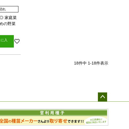
切れ
◎ 家庭菜
めの野菜
トに入
18
件中
1
-
18
件表示
ペー
ジト
ップ
へ