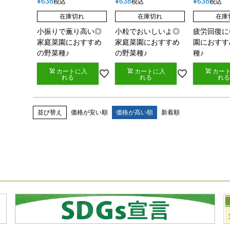
¥
638
¥
638
¥
638
税込
税込
税込
在庫切れ
在庫切れ
在庫
小振りで薫り高い◎
小粒でおいしいよ◎
疲労回復に
家庭菜園におすすめ
家庭菜園におすすめ
園におすす
の野菜種♪
の野菜種♪
種♪
カートに入
カートに入
カー
れる
れる
れる
並び替え
価格が安い順
価格が高い順
新着順