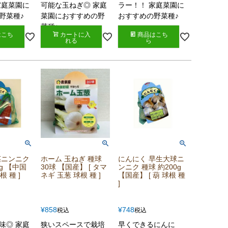
家庭菜園に
可能な玉ねぎ◎ 家庭
ラー！！ 家庭菜園に
野菜種♪
菜園におすすめの野
おすすめの野菜種♪
菜種♪
はこち
カートに入
商品はこち
れる
ら
茎ニンニク
ホーム 玉ねぎ 種球
にんにく 早生大球ニ
0g 【中国
30球 【国産】 [ タマ
ンニク 種球 約200g
根 種 ]
ネギ 玉葱 球根 種 ]
【国産】 [ 葫 球根 種
]
¥
858
¥
748
税込
税込
味◎ 家庭
狭いスペースで栽培
早くできるにんに