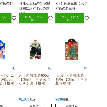
すめの野
可能な玉ねぎ◎ 家庭
く!！ 家庭菜園におす
菜園におすすめの野
すめの野菜種♪
菜種♪
トに入
カートに入
カートに入
れる
れる
ジャンボニ
わけぎ 種球 約500g
はつかネギ 種球 約
 約150g
【国産】 [ ネギ 葱 ワ
150g 【国産】 [ ネギ
葫 球根 種
ケギ 分葱 球根 種 ]
葱 球根 種 ]
¥
1,078
¥
638
税込
税込
切れ
在庫切れ
在庫切れ