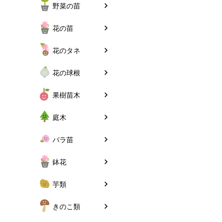
野菜の苗
花の苗
花のタネ
花の球根
果樹苗木
庭木
バラ苗
鉢花
芋類
きのこ類