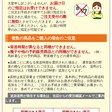
お届け日
大変申し訳ございませんが、
のご指定はお受けできません
。
ご注文お手続きの途中でお届け指定日を
ご注文受付の際
指定された場合でも、
に無効
とさせていただきます。 あらか
じめご了承ください。なお、お届け時間
帯のみご指定が可能です。
複数の商品をご購入の場合のご注意
●発送時期が異なると同梱ができません。
●種子や他の予約販売商品との同梱ができません。
（例：
馬鈴薯などの予約商品、野菜種子などの通常商品）
●品種ごとに異なる発送時期を選択された場合と、 通常販売の野
菜の種などが混在したご注文は、分割発送となるため、 送料が1
個口分以上（宅配便またはDM便）追加となります。
●資材は規定容量まで同梱可能ですが、基本的に予約商品の発送時
期に合わせて発送します。 資材のみお急ぎの場合は、分割送料の
追加をご了承の上、 ご注文お手続きの際にご要望欄にお書きいた
だくか、改めてメールでご連絡ください。
追加送料が発生する場合は、当店からの受注確認メールでご案内
します。
同梱できる商品
同梱できない商品