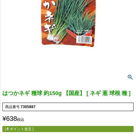
はつかネギ 種球 約150g 【国産】 [ ネギ 葱 球根 種 ]
商品番号
7305887
¥
638
税込
[
6
ポイント進呈 ]