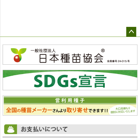
ペー
ジト
ップ
へ