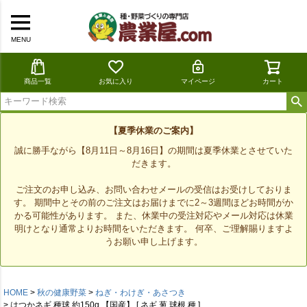
MENU
商品一覧
お気に入り
マイページ
カート
【夏季休業のご案内】
誠に勝手ながら【8月11日～8月16日】の期間は夏季休業とさせていた
だきます。
ご注文のお申し込み、お問い合わせメールの受信はお受けしておりま
す。 期間中とその前のご注文はお届けまでに2～3週間ほどお時間がか
かる可能性があります。 また、休業中の受注対応やメール対応は休業
明けとなり通常よりお時間をいただきます。 何卒、ご理解賜りますよ
うお願い申し上げます。
HOME
秋の健康野菜
ねぎ・わけぎ・あさつき
はつかネギ 種球 約150g 【国産】 [ ネギ 葱 球根 種 ]