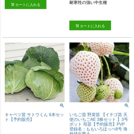
耐寒性の強い中生種
カートに入れる
カートに入れる
キャベツ苗 サトウくん 6本セッ
いちご苗 野菜苗 【イチゴ苗 天
ト【予約販売】
使のいちごAE 3株セット 】3号
ポット 苺苗【予約販売】PVP
登録名：ももいろほっぺ8号 海
外持出禁止