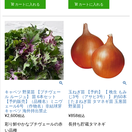
カートに入れる
カートに入れる
キャベツ 野菜苗 【プチヴェー
玉ねぎ苗 【予約】 【 晩生 もみ
ル ルージュ】 苗 6本セット
じ3号 （アサヒ3号） 】 約50本
【予約販売】（品種名）ミニヴ
[ たまねぎ苗 タマネギ苗 玉葱苗
ェール6号 （作物名）非結球芽
野菜苗 ]
キャベツ 海外持出禁止
¥
2,600
¥
858
税込
税込
彩り鮮やかなプチヴェールの赤
長持ち貯蔵タマネギ
い品種