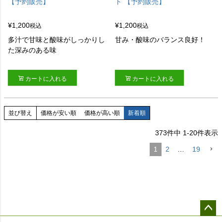
【予約販売】
ト 【予約販売】
¥
1,200
¥
1,200
税込
税込
多汁で甘味と酸味がしっかりし
甘み・酸味のバランス良好！
た深みのある味
カートに入れる
カートに入れる
並び替え
価格が安い順
価格が高い順
新着順
373
件中
1
-
20
件表示
1
2
…
19
ペー