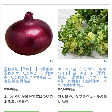
玉ねぎ苗 【予約】 【 中早生 赤
キャベツ 苗 【プチヴェール ホ
玉ねぎ ケルたまルビー 】 約50
ワイト】 苗 6本セット 【予約
本 [ たまねぎ苗 タマネギ苗 玉
販売】（品種名）ミニヴェール
葱苗 販売 野菜苗 ]
6号 （作物名）非結球芽キャベ
ツ 海外持出禁止
¥
968
¥
2,600
税込
税込
玉はそろいが良好で皮はつやの
彩り鮮やかなプチヴェールの白
ある濃い赤紫色
い品種