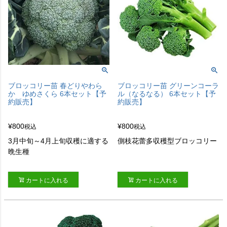
ブロッコリー苗 春どりやわら
ブロッコリー苗 グリーンコーラ
か ゆめさくら 6本セット【予
ル（なるなる） 6本セット【予
約販売】
約販売】
¥
800
¥
800
税込
税込
3月中旬～4月上旬収穫に適する
側枝花蕾多収穫型ブロッコリー
晩生種
カートに入れる
カートに入れる