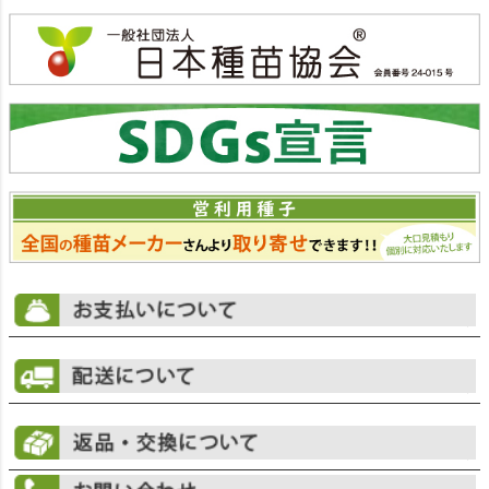
ジト
ップ
へ