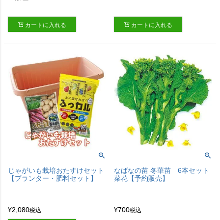
カートに入れる
カートに入れる
じゃがいも栽培おたすけセット
なばなの苗 冬華苗 6本セット
【プランター・肥料セット】
菜花【予約販売】
¥
2,080
¥
700
税込
税込