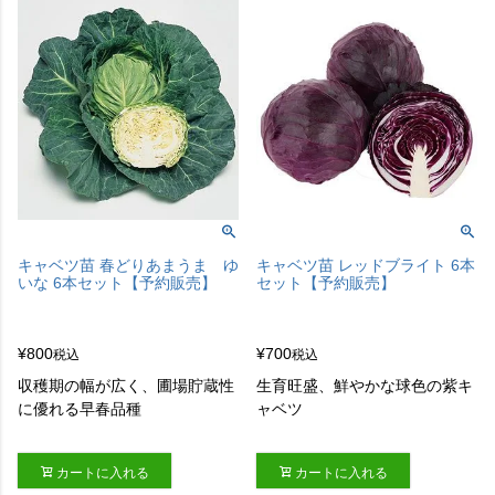
キャベツ苗 春どりあまうま ゆ
キャベツ苗 レッドブライト 6本
いな 6本セット【予約販売】
セット【予約販売】
¥
800
¥
700
税込
税込
収穫期の幅が広く、圃場貯蔵性
生育旺盛、鮮やかな球色の紫キ
に優れる早春品種
ャベツ
カートに入れる
カートに入れる