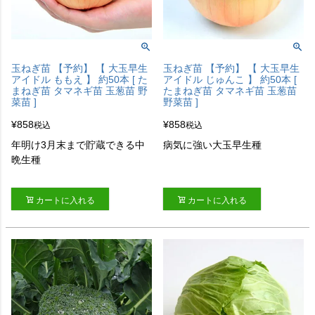
玉ねぎ苗 【予約】 【 大玉早生
玉ねぎ苗 【予約】 【 大玉早生
アイドル ももえ 】 約50本 [ た
アイドル じゅんこ 】 約50本 [
まねぎ苗 タマネギ苗 玉葱苗 野
たまねぎ苗 タマネギ苗 玉葱苗
菜苗 ]
野菜苗 ]
¥
858
¥
858
税込
税込
年明け3月末まで貯蔵できる中
病気に強い大玉早生種
晩生種
カートに入れる
カートに入れる