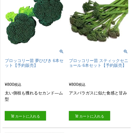
ブロッコリー苗 夢ひびき 6本セ
ブロッコリー苗 スティックセニ
ット【予約販売】
ョール 6本セット【予約販売】
¥
800
¥
800
税込
税込
太い側枝も獲れるセカンド―ム
アスパラガスに似た食感と甘み
型
カートに入れる
カートに入れる