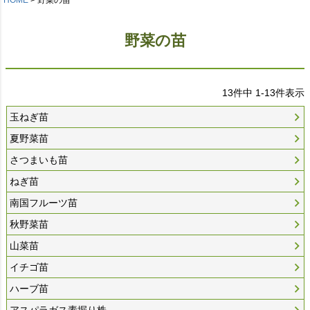
野菜の苗
13
件中
1
-
13
件表示
玉ねぎ苗
夏野菜苗
さつまいも苗
ねぎ苗
南国フルーツ苗
秋野菜苗
山菜苗
イチゴ苗
ハーブ苗
アスパラガス素掘り株