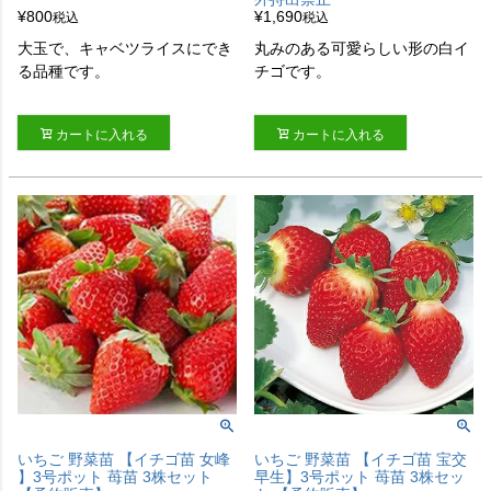
¥
800
¥
1,690
税込
税込
大玉で、キャベツライスにでき
丸みのある可愛らしい形の白イ
る品種です。
チゴです。
カートに入れる
カートに入れる
いちご 野菜苗 【イチゴ苗 女峰
いちご 野菜苗 【イチゴ苗 宝交
】3号ポット 苺苗 3株セット
早生】3号ポット 苺苗 3株セッ