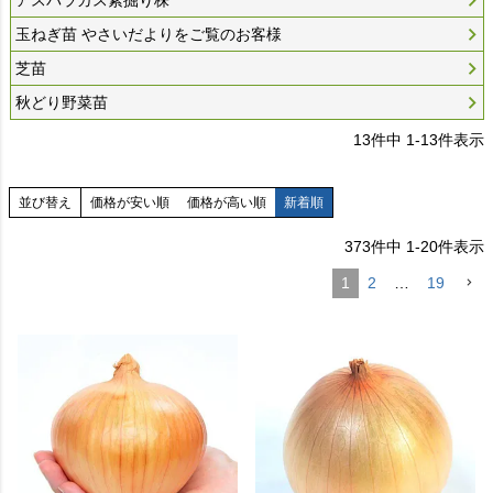
玉ねぎ苗 やさいだよりをご覧のお客様
芝苗
秋どり野菜苗
13
件中
1
-
13
件表示
並び替え
価格が安い順
価格が高い順
新着順
373
件中
1
-
20
件表示
1
2
…
19