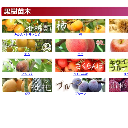
みかん・レモンなど
柿
ナシ
モモ
いちじく
さくらんぼ
キ
ビワ
プルーン