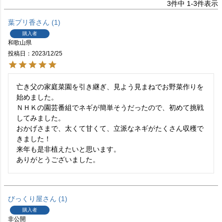
3
件中
1
-
3
件表示
葉プリ香
1
購入者
和歌山県
投稿日
2023/12/25
亡き父の家庭菜園を引き継ぎ、見よう見まねでお野菜作りを
始めました。

ＮＨＫの園芸番組でネギが簡単そうだったので、初めて挑戦
してみました。

おかげさまで、太くて甘くて、立派なネギがたくさん収穫で
きました！

来年も是非植えたいと思います。

ありがとうございました。
びっくり屋
1
購入者
非公開