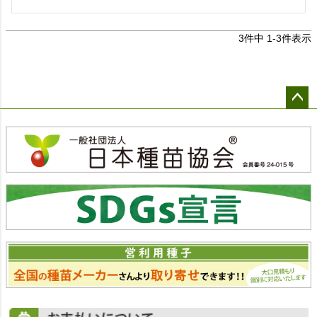
3
件中
1
-
3
件表示
ペー
ジト
ップ
へ