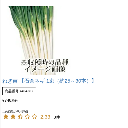
ねぎ苗 【石倉ネギ 1束（約25～30本）】
商品番号
7404382
¥
748
税込
2.33
3