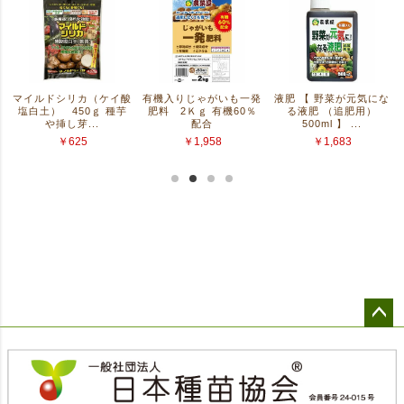
ペー
ジト
ップ
へ