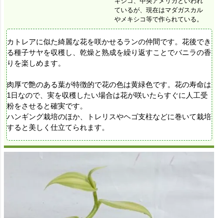
キシコ、中央アメリカといわれ
ているが、現在はマダガスカル
やメキシコ等で作られている。
カトレアに似た綺麗な花を咲かせるランの仲間です。花後でき
る種子サヤを収穫し、乾燥と熟成を繰り返すことでバニラの香
りを楽しめます。
肉厚で艶のある葉が特徴的で花の色は黄緑色です。花の寿命は
1日なので、実を収穫したい場合は花が咲いたらすぐに人工受
粉をさせると確実です。
ハンギング栽培のほか、トレリスやヘゴ支柱などに巻いて栽培
すると美しく仕立てられます。