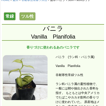
常緑
ツル性
バニラ
Vanilla Planifolia
香りづけに使われるあのバニラです
バニラ (ラン科・バニラ属)
Vanilla Planifolia
非耐寒性常緑ツル性
ラン科バニラ属の蔓性植物で、
一般には鞘や抽出された香料を
指す。 もともとは中央アメリカ
でたばこやカカオ飲料の香りづ
けに使われていた。 原産地はメ