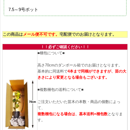
7.5～9号ポット
この商品は
メール便不可です。
宅配便でのお届けとなります。
！！必ずご確認ください！！
■梱包について■
高さ70cmのダンボール箱でのお届けとなります。
基本的に同送料で
4本まで同梱ができますが、苗の大
きさにより変更となる場合もございます。
■複数梱包の送料について■
ご注文いただいた苗木の本数・商品の個数によっ
て、
複数梱包になる場合は、基本送料×梱包数
となりま
す。