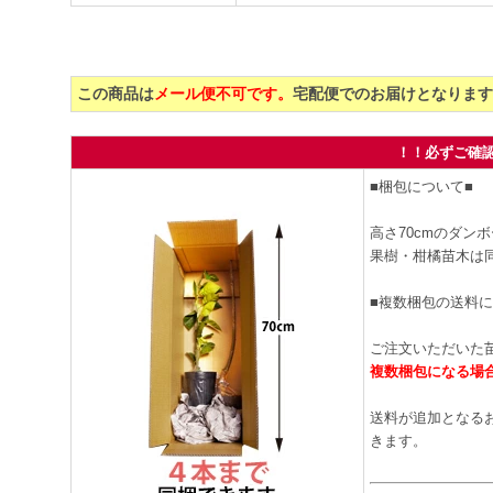
この商品は
メール便不可です。
宅配便でのお届けとなります
！！必ずご確
■梱包について■
高さ70cmのダン
果樹・柑橘苗木は
■複数梱包の送料に
ご注文いただいた
複数梱包になる場
送料が追加となる
きます。