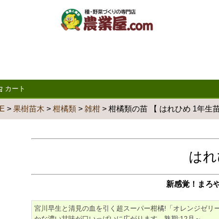
カート
検索
E
果樹苗木
柑橘類
雑柑
柑橘類の苗 【 はれひめ 1年生苗
はれ
新感覚！まろ
宮川早生と清見の血を引く超スーパー柑橘!「オレンジゼリ
かな濃い甘味が口いっぱいに広がります。熟期:12月～