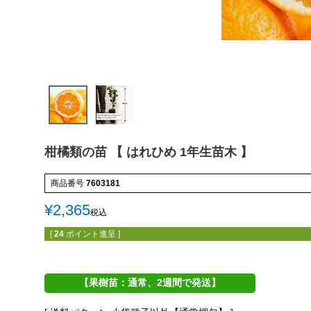
柑橘類の苗 【 はれひめ 1年生苗木 】
商品番号
7603181
¥
2,365
税込
[
24
ポイント進呈 ]
【果樹苗：通常、2週間で発送】