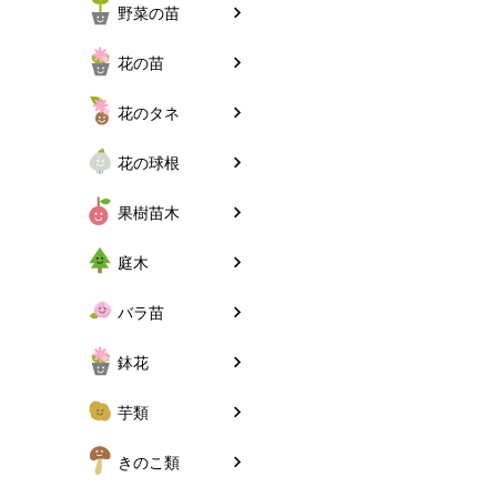
野菜の苗
花の苗
花のタネ
花の球根
果樹苗木
庭木
バラ苗
鉢花
芋類
きのこ類