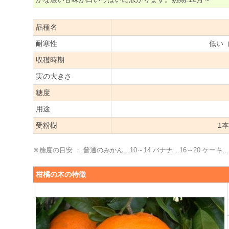
品種名
耐寒性
低い
収穫時期
実の大きさ
糖度
用途
受粉樹
1
※糖度の目安 ： 普通のみかん…10～14 バナナ…16～20 ケーキ…2
柑橘の木の特徴