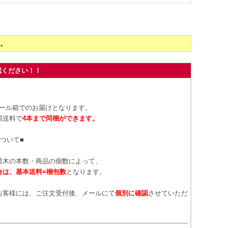
。
認ください！！
ボール箱でのお届けとなります。
同送料で
4本まで同梱ができます。
ついて■
苗木の本数・商品の個数によって、
合は、基本送料×梱包数
となります。
お客様には、ご注文受付後、メールにて
個別に確認
させていただ