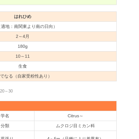
はれひめ
（適地：南関東より南の日向）
2～4月
180g
10～11
生食
本でなる（自家受粉性あり）
0～30
学名
Citrus～
分類
ムクロジ目ミカン科
葉張り
4～5m（品種により差異有）