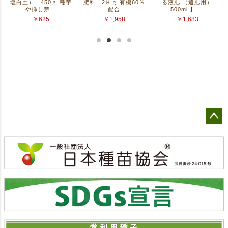
ペー
ジト
ップ
へ