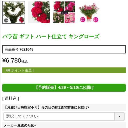
バラ苗 ギフト ハート仕立て キングローズ
商品番号
7621048
¥
6,780
税込
[
68
ポイント進呈 ]
【予約販売】4/29～5/10にお届け
送料込
【お届け日時指定不可】母の日の約1週間前後にお届け
(
必
須
メーカー直送のため