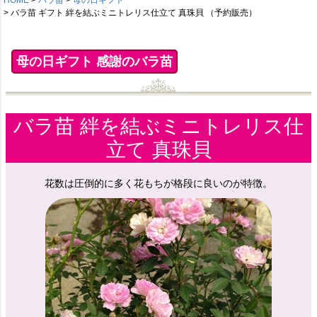
バラ苗 ギフト 絆を結ぶミニトレリス仕立て 真珠貝 （予約販売）
母の日ギフト 感謝のバラ苗
バラ苗 絆を結ぶミニトレリス仕
立て 真珠貝
花数は圧倒的に多く花もちが格段に良いのが特徴。