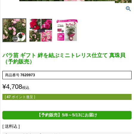
バラ苗 ギフト 絆を結ぶミニトレリス仕立て 真珠貝
（予約販売）
商品番号
7620973
¥
4,708
税込
[
47
ポイント進呈 ]
【予約販売】5/8～5/13にお届け
送料込