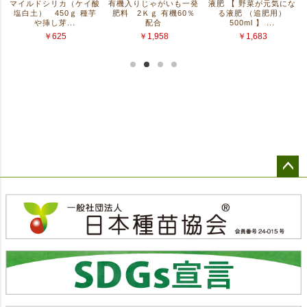
ペー
ジト
ップ
へ