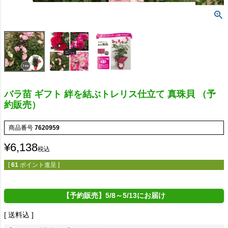
バラ苗 ギフト 絆を結ぶトレリス仕立て 真珠貝 （予
約販売）
商品番号
7620959
¥
6,138
税込
[
61
ポイント進呈 ]
【予約販売】5/8～5/13にお届け
送料込