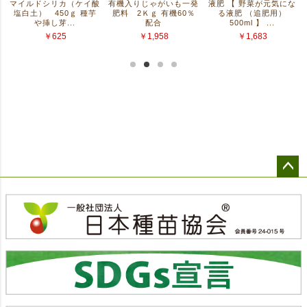
ペー
ジト
ップ
へ