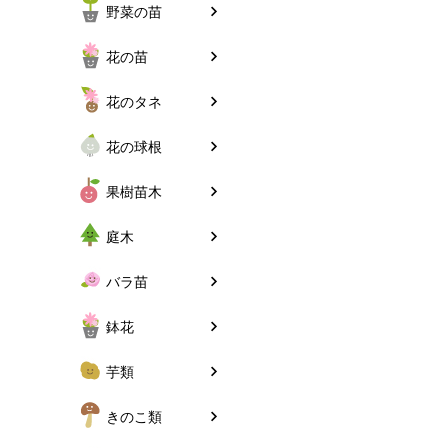
野菜の苗
花の苗
花のタネ
花の球根
果樹苗木
庭木
バラ苗
鉢花
芋類
きのこ類