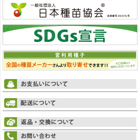
ジト
ップ
へ