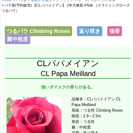
バラ苗(予約販売) 【CLパパメイアン】 2年大株苗 4号鉢 （クライミングローズ
つるバラ）
つるバラ Climbing Roses
返り咲き
強香
棘中程度
CLパパメイアン
CL Papa Meilland
強いダマスクの香りがある。
品種名：CLパパメイアン CL
Papa Meilland
系統：つる性 Climbing Roses
樹高：1.9～2.5m
形状：つる性
棘：中程度
花期：返り咲き