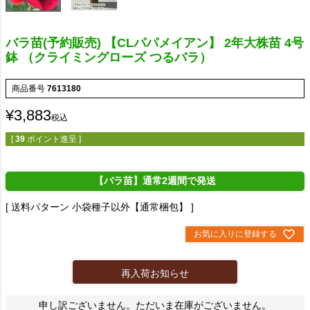
バラ苗(予約販売) 【CLパパメイアン】 2年大株苗 4号
鉢 （クライミングローズ つるバラ）
商品番号
7613180
¥
3,883
税込
[
39
ポイント進呈 ]
【バラ苗】通常2週間で発送
送料パターン
小袋種子以外【通常梱包】
お気に入りに登録する
再入荷お知らせ
申し訳ございません。ただいま在庫がございません。