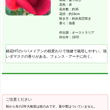
花色：赤
花弁数：約35
花径：約14cm
咲き方：剣弁高芯咲き
香り：強香
作出国：オーストラリア
作出年：1970
銘花HTのパパメイアンの枝変わりで強健で栽培しやすい。強
いダマスクの香りがある。フェンス・アーチに向く。
ご注意ください
秋から冬の2年大株苗は枝のみです。葉や蕾はついていません。