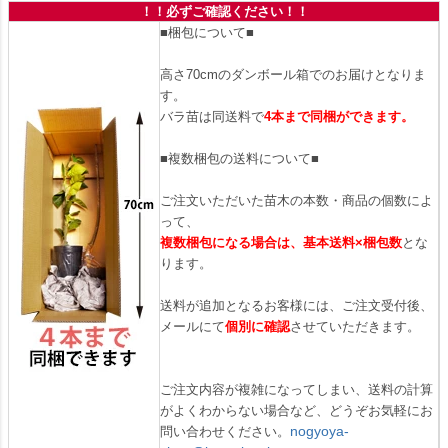
！！必ずご確認ください！！
■梱包について■
高さ70cmのダンボール箱でのお届けとなりま
す。
バラ苗は同送料で
4本まで同梱ができます。
■複数梱包の送料について■
ご注文いただいた苗木の本数・商品の個数によ
って、
複数梱包になる場合は、基本送料×梱包数
とな
ります。
送料が追加となるお客様には、ご注文受付後、
メールにて
個別に確認
させていただきます。
ご注文内容が複雑になってしまい、送料の計算
がよくわからない場合など、どうぞお気軽にお
nogyoya-
問い合わせください。