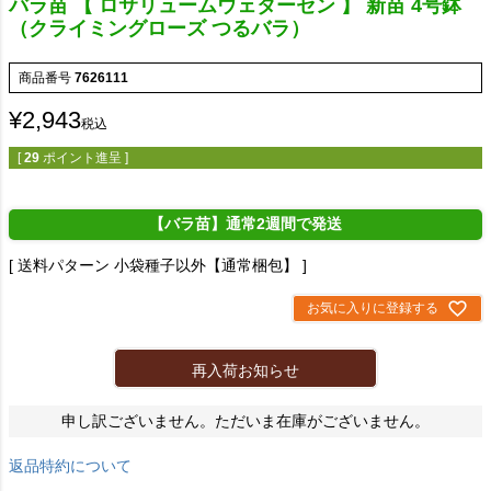
バラ苗 【 ロサリュームウェターセン 】 新苗 4号鉢
（クライミングローズ つるバラ）
商品番号
7626111
¥
2,943
税込
[
29
ポイント進呈 ]
【バラ苗】通常2週間で発送
送料パターン
小袋種子以外【通常梱包】
お気に入りに登録する
再入荷お知らせ
申し訳ございません。ただいま在庫がございません。
返品特約について