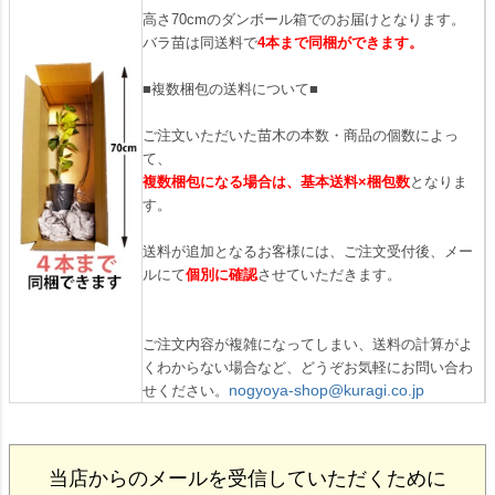
高さ70cmのダンボール箱でのお届けとなります。
バラ苗は同送料で
4本まで同梱ができます。
■複数梱包の送料について■
ご注文いただいた苗木の本数・商品の個数によっ
て、
複数梱包になる場合は、基本送料×梱包数
となりま
す。
送料が追加となるお客様には、ご注文受付後、メー
ルにて
個別に確認
させていただきます。
ご注文内容が複雑になってしまい、送料の計算がよ
くわからない場合など、どうぞお気軽にお問い合わ
nogyoya-shop@kuragi.co.jp
せください。
当店からのメールを受信していただくために