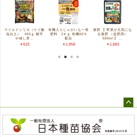
ペー
ジト
ップ
へ