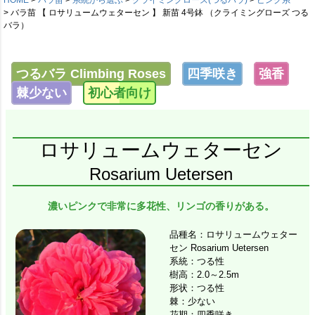
バラ苗 【 ロサリュームウェターセン 】 新苗 4号鉢 （クライミングローズ つる
バラ）
つるバラ Climbing Roses
四季咲き
強香
棘少ない
初心者向け
ロサリュームウェターセン
Rosarium Uetersen
濃いピンクで非常に多花性、リンゴの香りがある。
品種名：ロサリュームウェター
セン Rosarium Uetersen
系統：つる性
樹高：2.0～2.5m
形状：つる性
棘：少ない
花期：四季咲き