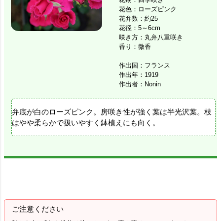
花色：ローズピンク
花弁数：約25
花径：5～6cm
咲き方：丸弁八重咲き
香り：微香
作出国：フランス
作出年：1919
作出者：Nonin
弁底が白のローズピンク。房咲き性が強く葉は半光沢葉。枝
はやや柔らかで扱いやすく鉢植えにも向く。
ご注意ください