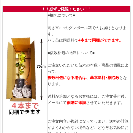
！！必ずご確認ください！！
■梱包について■
高さ70cmのダンボール箱でのお届けとなりま
す。
バラ苗は同送料で
4本まで同梱ができます。
■複数梱包の送料について■
ご注文いただいた苗木の本数・商品の個数によ
って、
複数梱包になる場合は、基本送料×梱包数
とな
ります。
送料が追加となるお客様には、ご注文受付後、
メールにて
個別に確認
させていただきます。
ご注文内容が複雑になってしまい、送料の計算
がよくわからない場合など、どうぞお気軽にお