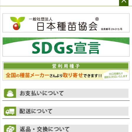
ペー
ジト
ップ
へ