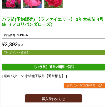
バラ苗(予約販売) 【ラファイエット】 2年大株苗 4号
鉢 （フロリバンダローズ）
商品番号
7619656
¥
3,392
税込
[
34
ポイント進呈 ]
【バラ苗】通常2週間で発送
送料パターン
小袋種子以外【通常梱包】
お気に入りに登録する
再入荷お知らせ