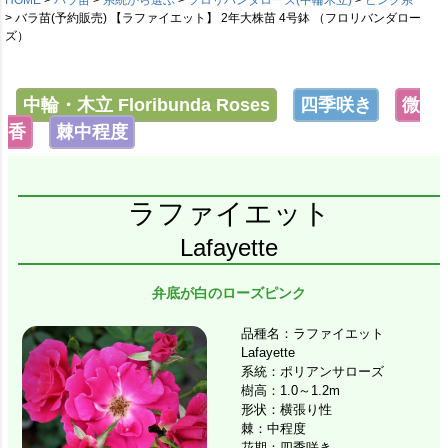
バラ苗(予約販売) 【ラファイエット】 2年大株苗 4号鉢 （フロリバンダロー
ズ）
中輪・木立 Floribunda Roses
四季咲き
微
香
棘中程度
ラファイエット
Lafayette
弁底が白のローズピンク
品種名：ラファイエット
Lafayette
系統：ポリアンサローズ
樹高：1.0～1.2m
形状：横張り性
棘：中程度
花期：四季咲き