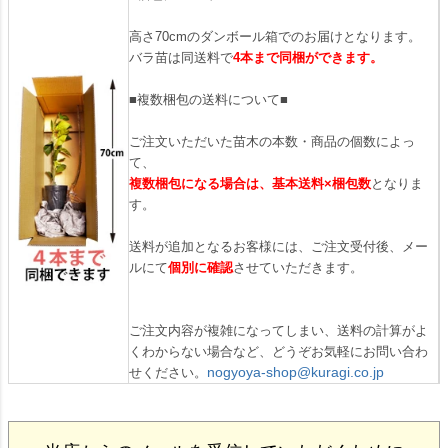
高さ70cmのダンボール箱でのお届けとなります。
バラ苗は同送料で
4本まで同梱ができます。
■複数梱包の送料について■
ご注文いただいた苗木の本数・商品の個数によっ
て、
複数梱包になる場合は、基本送料×梱包数
となりま
す。
送料が追加となるお客様には、ご注文受付後、メー
ルにて
個別に確認
させていただきます。
ご注文内容が複雑になってしまい、送料の計算がよ
くわからない場合など、どうぞお気軽にお問い合わ
nogyoya-shop@kuragi.co.jp
せください。