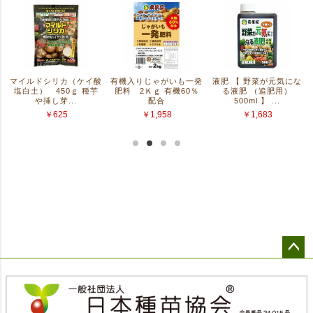
ペー
ジト
ップ
へ