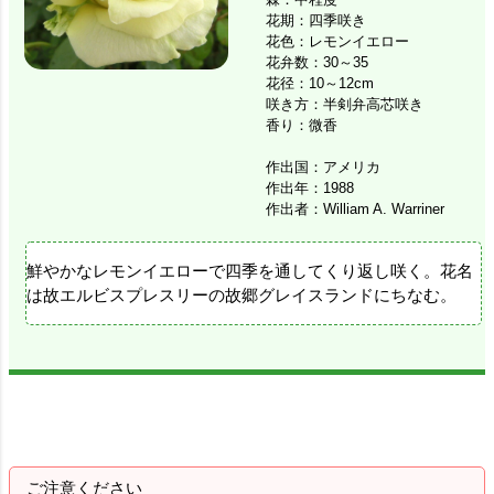
花期：四季咲き
花色：レモンイエロー
花弁数：30～35
花径：10～12cm
咲き方：半剣弁高芯咲き
香り：微香
作出国：アメリカ
作出年：1988
作出者：William A. Warriner
鮮やかなレモンイエローで四季を通してくり返し咲く。花名
は故エルビスプレスリーの故郷グレイスランドにちなむ。
ご注意ください