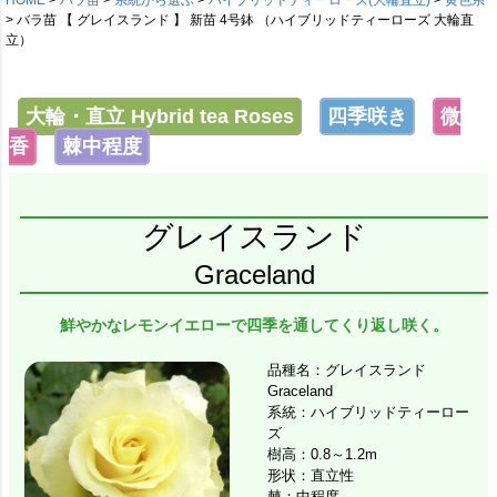
バラ苗 【 グレイスランド 】 新苗 4号鉢 （ハイブリッドティーローズ 大輪直
立）
大輪・直立 Hybrid tea Roses
四季咲き
微
香
棘中程度
グレイスランド
Graceland
鮮やかなレモンイエローで四季を通してくり返し咲く。
品種名：グレイスランド
Graceland
系統：ハイブリッドティーロー
ズ
樹高：0.8～1.2m
形状：直立性
棘：中程度