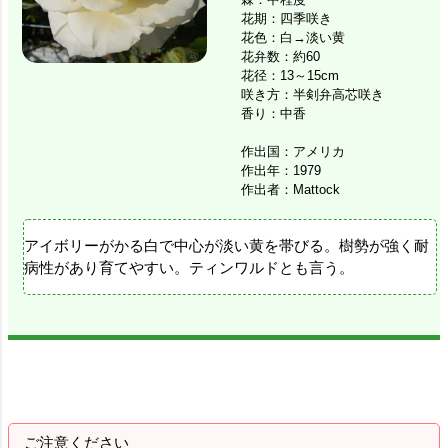
花期：四季咲き
花色：白→淡い黄
花弁数：約60
花径：13～15cm
咲き方：半剣弁高芯咲き
香り：中香
作出国：アメリカ
作出年：1979
作出者：Mattock
アイボリーがかる白で中心が淡い黄を帯びる。樹勢が強く耐
病性があり育てやすい。ティンワルドとも言う。
ご注意ください