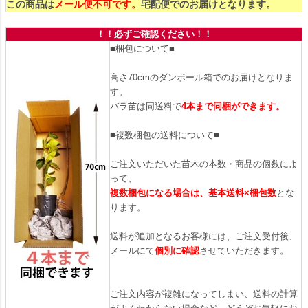
この商品は
メール便不可です。
宅配便でのお届けとなります。
！！必ずご確認ください！！
■梱包について■
高さ70cmのダンボール箱でのお届けとなりま
す。
バラ苗は同送料で
4本まで同梱ができます。
■複数梱包の送料について■
ご注文いただいた苗木の本数・商品の個数によ
って、
複数梱包になる場合は、基本送料×梱包数
とな
ります。
送料が追加となるお客様には、ご注文受付後、
メールにて
個別に確認
させていただきます。
ご注文内容が複雑になってしまい、送料の計算