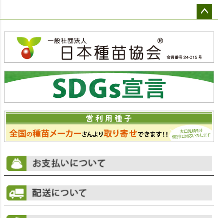
ペー
ジト
ップ
へ