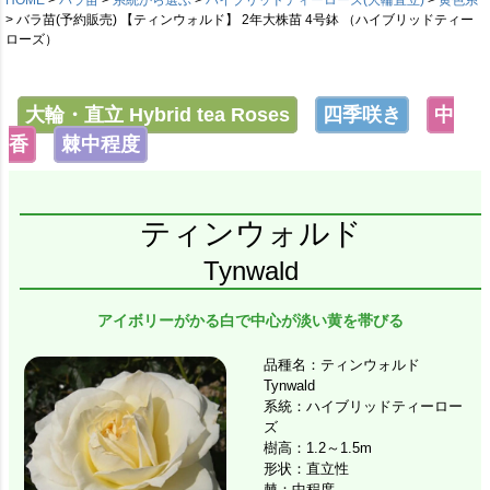
バラ苗(予約販売) 【ティンウォルド】 2年大株苗 4号鉢 （ハイブリッドティー
ローズ）
大輪・直立 Hybrid tea Roses
四季咲き
中
香
棘中程度
ティンウォルド
Tynwald
アイボリーがかる白で中心が淡い黄を帯びる
品種名：ティンウォルド
Tynwald
系統：ハイブリッドティーロー
ズ
樹高：1.2～1.5m
形状：直立性
棘：中程度