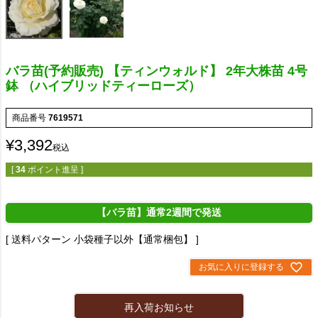
バラ苗(予約販売) 【ティンウォルド】 2年大株苗 4号
鉢 （ハイブリッドティーローズ）
商品番号
7619571
¥
3,392
税込
[
34
ポイント進呈 ]
【バラ苗】通常2週間で発送
送料パターン
小袋種子以外【通常梱包】
お気に入りに登録する
再入荷お知らせ