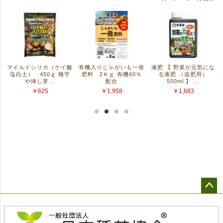
ペー
ジト
ップ