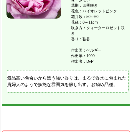
花期：四季咲き
花色：バイオレットピンク
花弁数：50～60
花径：8～11cm
咲き方：クォーターロゼット咲
き
香り：強香
作出国：ベルギー
作出年：1999
作出者：DvP
気品高い色合いから漂う強い香りは、まるで香水に包まれた
貴婦人のようで妖艶な雰囲気を醸し出す。お勧め品種。