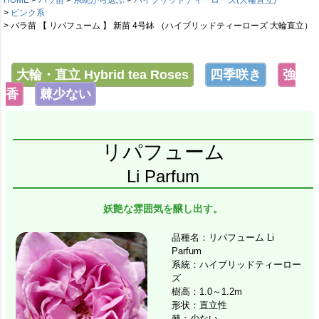
ピンク系
バラ苗 【 リパフューム 】 新苗 4号鉢 （ハイブリッドティーローズ 大輪直立）
大輪・直立 Hybrid tea Roses
四季咲き
強
香
棘少ない
リパフューム
Li Parfum
妖艶な雰囲気を醸し出す。
品種名：リパフューム Li
Parfum
系統：ハイブリッドティーロー
ズ
樹高：1.0～1.2m
形状：直立性
棘：少ない