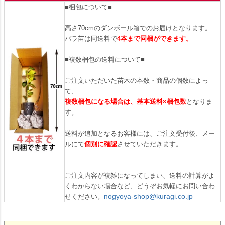
■梱包について■
高さ70cmのダンボール箱でのお届けとなります。
バラ苗は同送料で
4本まで同梱ができます。
■複数梱包の送料について■
ご注文いただいた苗木の本数・商品の個数によっ
て、
複数梱包になる場合は、基本送料×梱包数
となりま
す。
送料が追加となるお客様には、ご注文受付後、メー
ルにて
個別に確認
させていただきます。
ご注文内容が複雑になってしまい、送料の計算がよ
くわからない場合など、どうぞお気軽にお問い合わ
nogyoya-shop@kuragi.co.jp
せください。