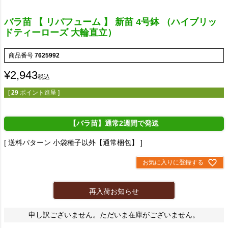
バラ苗 【 リパフューム 】 新苗 4号鉢 （ハイブリッ
ドティーローズ 大輪直立）
商品番号
7625992
¥
2,943
税込
[
29
ポイント進呈 ]
【バラ苗】通常2週間で発送
送料パターン
小袋種子以外【通常梱包】
お気に入りに登録する
再入荷お知らせ
申し訳ございません。ただいま在庫がございません。