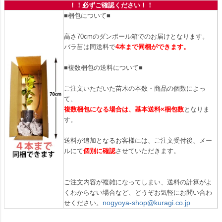
！！必ずご確認ください！！
■梱包について■
高さ70cmのダンボール箱でのお届けとなります。
バラ苗は同送料で
4本まで同梱ができます。
■複数梱包の送料について■
ご注文いただいた苗木の本数・商品の個数によっ
て、
複数梱包になる場合は、基本送料×梱包数
となりま
す。
送料が追加となるお客様には、ご注文受付後、メー
ルにて
個別に確認
させていただきます。
ご注文内容が複雑になってしまい、送料の計算がよ
くわからない場合など、どうぞお気軽にお問い合わ
nogyoya-shop@kuragi.co.jp
せください。