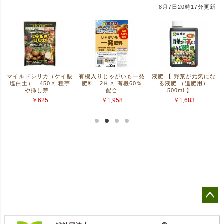
ペー
ジト