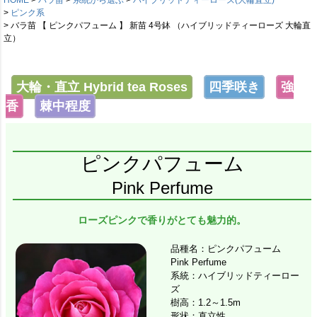
ピンク系
バラ苗 【 ピンクパフューム 】 新苗 4号鉢 （ハイブリッドティーローズ 大輪直
立）
大輪・直立 Hybrid tea Roses
四季咲き
強
香
棘中程度
ピンクパフューム
Pink Perfume
ローズピンクで香りがとても魅力的。
品種名：ピンクパフューム
Pink Perfume
系統：ハイブリッドティーロー
ズ
樹高：1.2～1.5m
形状：直立性