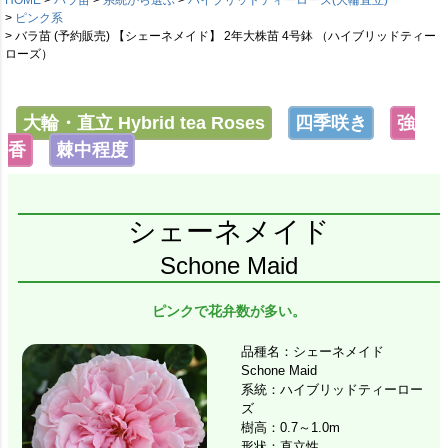
ピンク系
バラ苗 (予約販売) 【シェーネメイド】 2年大株苗 4号鉢 （ハイブリッドティー
ローズ）
大輪・直立 Hybrid tea Roses
四季咲き
強
香
棘中程度
シェーネメイド
Schone Maid
ピンクで花弁数が多い。
品種名：シェーネメイド
Schone Maid
系統：ハイブリッドティーロー
ズ
樹高：0.7～1.0m
形状：直立性