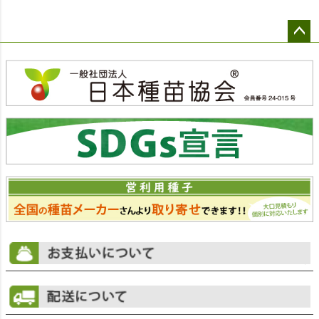
ペー
ジト
ップ
へ