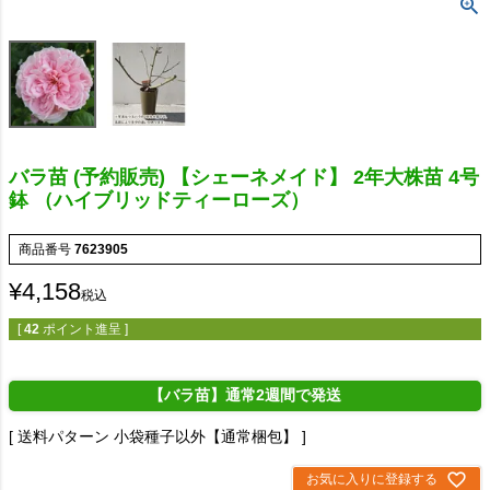
バラ苗 (予約販売) 【シェーネメイド】 2年大株苗 4号
鉢 （ハイブリッドティーローズ）
商品番号
7623905
¥
4,158
税込
[
42
ポイント進呈 ]
【バラ苗】通常2週間で発送
送料パターン
小袋種子以外【通常梱包】
お気に入りに登録する