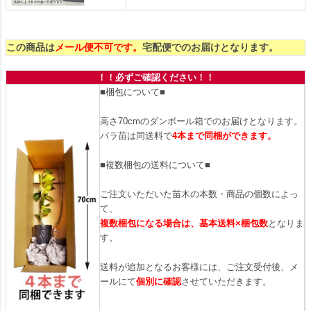
この商品は
メール便不可です。
宅配便でのお届けとなります。
！！必ずご確認ください！！
■梱包について■
高さ70cmのダンボール箱でのお届けとなります。
バラ苗は同送料で
4本まで同梱ができます。
■複数梱包の送料について■
ご注文いただいた苗木の本数・商品の個数によっ
て、
複数梱包になる場合は、基本送料×梱包数
となりま
す。
送料が追加となるお客様には、ご注文受付後、メ
ールにて
個別に確認
させていただきます。