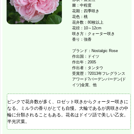
棘：中程度
花期：四季咲き
花色：桃
花弁数：80枚以上
花径：10～12cm
咲き方：クォーター咲き
香り：強香
ブランド：Nostalgic Rose
作出国：ドイツ
作出年：2005
作出者：タンタウ
受賞歴：?2013年フレグランス
アワード?バーデンバーデン(ド
イツ)金賞、他
ピンクで花弁数が多く、ロゼット咲きからクォーター咲きに
なる。ミルラの香りがとても自慢。大輪であるが房咲きの中
輪に分類されることもある。花名はドイツ語で美しい乙女。
半光沢葉。