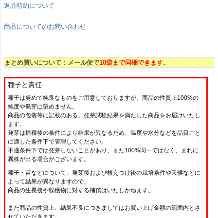
返品特約について
商品についてのお問い合わせ
まとめ買いについて：メール便で
10袋まで同梱できます。
種子と責任
種子は努めて純良なものをご用意しておりますが、商品の性質上100%の
純度や発芽は望めません。
商品の包装等に記載のある、発芽試験結果を満たした商品をお届けいたし
ます。
発芽は播種後の条件により結果が異なるため、温度や水分などを品目ごと
に適した条件下で管理してください。
不適条件下では発芽しないことがあり、また100%同一ではなく、まれに
異株が出る場合がございます。
種子・苗などについて、発芽後および植えつけ後の栽培条件や天候などに
よって結果が異なりますので、
商品の生長後や収穫物に対する補償はいたしかねます。
また商品の性質上、結果不良につきましてはお買い上げ金額の範囲内とさ
せていただきます。