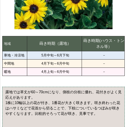
蒔き時期(ハウス・トン
蒔き時期（露地）
地域
ネル等）
寒地・冷涼地
5月中旬～6月下旬
－
中間地
4月下旬～6月中旬
－
暖地
4月上旬～6月中旬
－
露地では草丈が60～70cmになり、側枝の分枝に優れ、花付きがよく見
応えがあります。
1株に10輪以上の花が付き、1番花が大きく咲きます。咲き終わった花
はハサミなどで花首から切ることで、下枝についているつぼみが咲き
やすくなります。比較的そろって花が咲き、見事です。