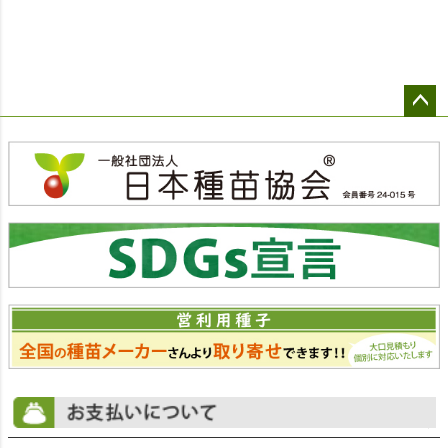
ペー
ジト
ップ
へ