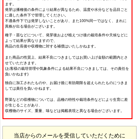
ます。
発芽は播種後の条件により結果が異なるため、温度や水分などを品目ごと
に適した条件下で管理してください。
不適条件下では発芽しないことがあり、また100%同一ではなく、まれに
異株が出る場合がございます。
種子・苗などについて、発芽後および植えつけ後の栽培条件や天候などに
よって結果が異なりますので、
商品の生長後や収穫物に対する補償はいたしかねます。
また商品の性質上、結果不良につきましてはお買い上げ金額の範囲内とさ
せていただきます。
(お客様の栽培管理や気象条件による結果不良につきましては、その責任を
負いかねます)
独自に加工されたものや、お届け後に有効期限を超えられたものにつきま
しては責任を負いかねます。
野菜などの収穫物については、品種の特性や栽培条件などにより生育に差
が生じることがあり、
収穫物のサイズ、重量、味などは掲載表現と異なる場合がございます。
当店からのメールを受信していただくために