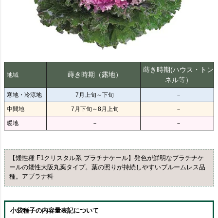
蒔き時期(ハウス・トン
蒔き時期（露地）
地域
ネル等）
寒地・冷涼地
7月上旬～下旬
－
中間地
7月下旬～8月上旬
－
暖地
－
－
【矮性種 F1クリスタル系 プラチナケール】発色が鮮明なプラチナケ
ールの矮性大阪丸葉タイプ。葉の照りが持続しやすいブルームレス品
種。アブラナ科
小袋種子の内容量表記について