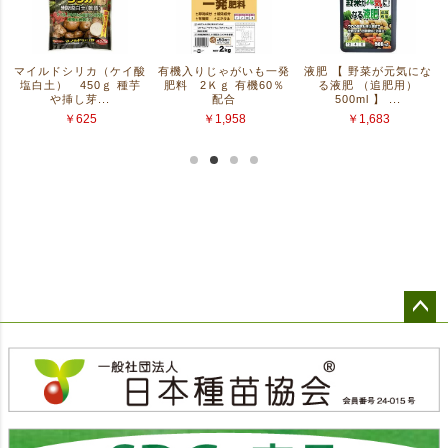
ペー
ジト
ップ
へ