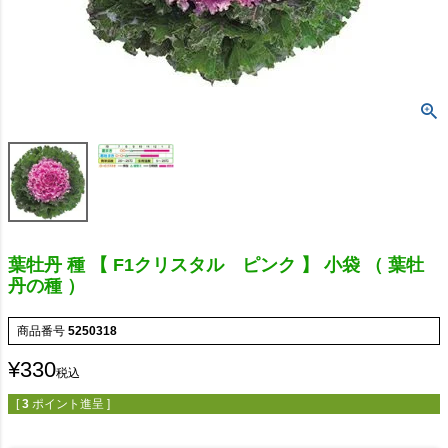
葉牡丹 種 【 F1クリスタル ピンク 】 小袋 （ 葉牡
丹の種 ）
商品番号
5250318
¥
330
税込
[
3
ポイント進呈 ]