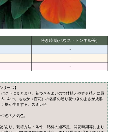
蒔き時期(ハウス・トンネル等）
－
－
－
かシリーズ】
ンパクトにまとまり、花つきもよいので鉢植えや寄せ植えに最
.5～4cm。ももか（百花）の名前の通り花つきのよさが抜群
よく株が生育する。スミレ科
ンジ色の人気色。
幅があり、栽培方法・条件、肥料の過不足、開花時期等により