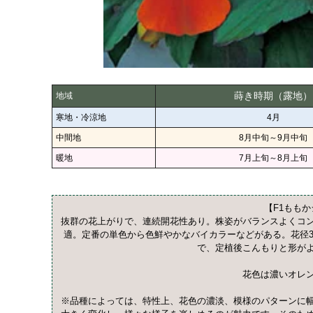
蒔き時期（露地）
地域
寒地・冷涼地
4月
中間地
8月中旬～9月中旬
暖地
7月上旬～8月上旬
【F1もも
抜群の花上がりで、連続開花性あり。株姿がバランスよくコ
適。定番の単色から色鮮やかなバイカラーなどがある。花径3
で、定植後こんもりと形が
花色は濃いオレ
※品種によっては、特性上、花色の濃淡、模様のパターンに