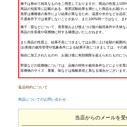
種子は努めて純良なものをご用意しておりますが、商品の性質上100
商品の包装等に記載のある、発芽試験結果を満たした商品をお届けい
発芽は播種後の条件により結果が異なるため、温度や水分などを品目
不適条件下では発芽しないことがあり、また100%同一ではなく、ま
種子・苗などについて、発芽後および植えつけ後の栽培条件や天候な
商品の生長後や収穫物に対する補償はいたしかねます。
また商品の性質上、結果不良につきましてはお買い上げ金額の範囲内
(お客様の栽培管理や気象条件による結果不良につきましては、その責
独自に加工されたものや、お届け後に有効期限を超えられたものにつ
野菜などの収穫物については、品種の特性や栽培条件などにより生育
収穫物のサイズ、重量、味などは掲載表現と異なる場合がございます
返品特約について
商品についてのお問い合わせ
当店からのメールを受