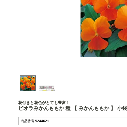
花付きと花色がとても豊富！
ビオラみかんももか 種 【 みかんももか 】 小
商品番号
5244621