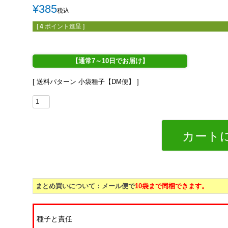
¥
385
税込
[
4
ポイント進呈 ]
【通常7～10日でお届け】
送料パターン
小袋種子【DM便】
カート
まとめ買いについて：メール便で
10袋まで同梱できます。
種子と責任