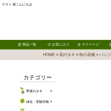
ゲスト 様こんにちは
商品一覧
お気に入り
マイページ
HOME
花のタネ
秋の花種
パン
カテゴリー
野菜のタネ
緑化・景観作物