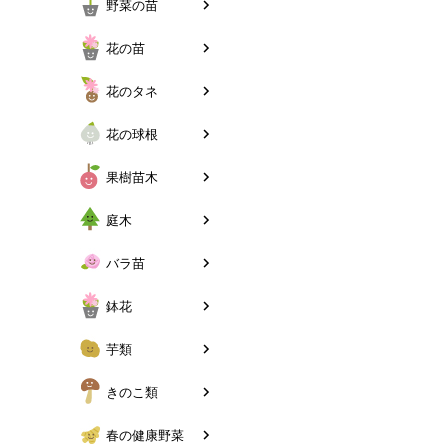
野菜の苗
花の苗
花のタネ
花の球根
果樹苗木
庭木
バラ苗
鉢花
芋類
きのこ類
春の健康野菜