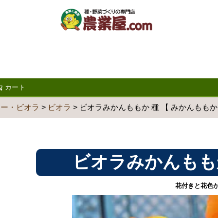
カート
検索
ジー・ビオラ
ビオラ
ビオラみかんももか 種 【 みかんももか
ビオラみかんもも
花付きと花色