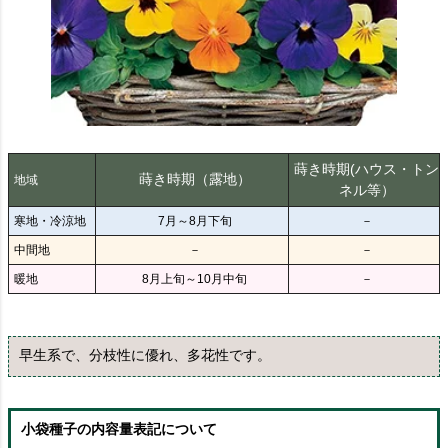
蒔き時期(ハウス・トン
蒔き時期（露地）
地域
ネル等）
寒地・冷涼地
7月～8月下旬
－
中間地
－
－
暖地
8月上旬～10月中旬
－
早生系で、分枝性に優れ、多花性です。
小袋種子の内容量表記について