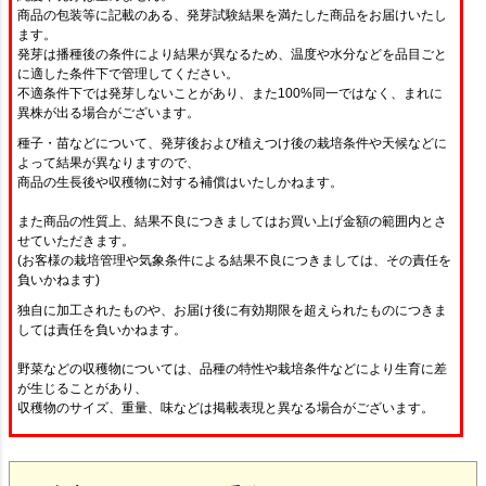
商品の包装等に記載のある、発芽試験結果を満たした商品をお届けいたし
ます。
発芽は播種後の条件により結果が異なるため、温度や水分などを品目ごと
に適した条件下で管理してください。
不適条件下では発芽しないことがあり、また100%同一ではなく、まれに
異株が出る場合がございます。
種子・苗などについて、発芽後および植えつけ後の栽培条件や天候などに
よって結果が異なりますので、
商品の生長後や収穫物に対する補償はいたしかねます。
また商品の性質上、結果不良につきましてはお買い上げ金額の範囲内とさ
せていただきます。
(お客様の栽培管理や気象条件による結果不良につきましては、その責任を
負いかねます)
独自に加工されたものや、お届け後に有効期限を超えられたものにつきま
しては責任を負いかねます。
野菜などの収穫物については、品種の特性や栽培条件などにより生育に差
が生じることがあり、
収穫物のサイズ、重量、味などは掲載表現と異なる場合がございます。