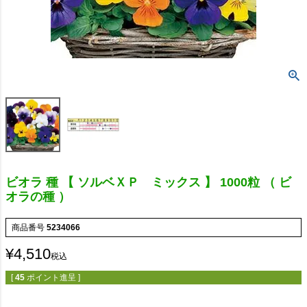
ビオラ 種 【 ソルベＸＰ ミックス 】 1000粒 （ ビ
オラの種 ）
商品番号
5234066
¥
4,510
税込
[
45
ポイント進呈 ]