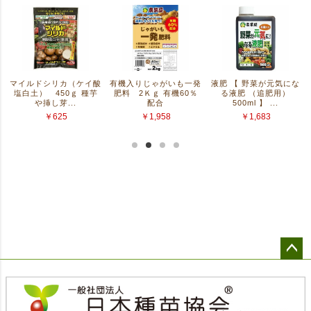
ペー
ジト
ップ