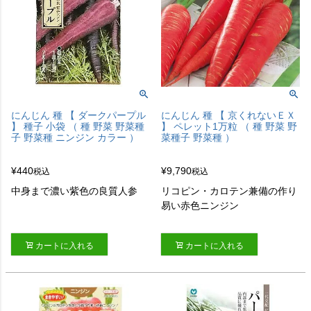
にんじん 種 【 ダークパープル
にんじん 種 【 京くれないＥＸ
】 種子 小袋 （ 種 野菜 野菜種
】 ペレット1万粒 （ 種 野菜 野
子 野菜種 ニンジン カラー ）
菜種子 野菜種 ）
¥
440
¥
9,790
税込
税込
中身まで濃い紫色の良質人参
リコピン・カロテン兼備の作り
易い赤色ニンジン
カートに入れる
カートに入れる