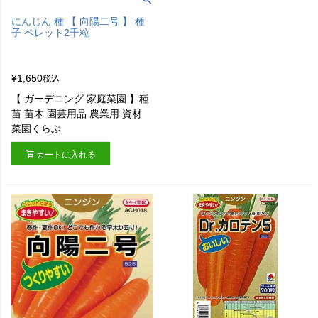
にんじん 種 【 向陽二号 】 種
子 ペレット2千粒
¥
1,650
税込
【 ガーデニング 家庭菜園 】種
苗 苗木 園芸用品 農業用 資材
菜園くらぶ
カートに入れる