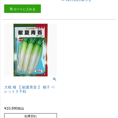
カートに入れる
大根 種 【 献夏青首 】 種子 ペ
レット５千粒
¥
10,890
税込
在庫切れ