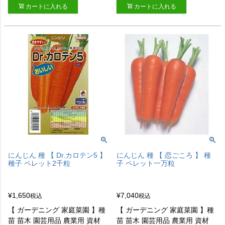
カートに入れる
カートに入れる
にんじん 種 【 Dr.カロテン5 】
にんじん 種 【 恋ごころ 】 種
種子 ペレット2千粒
子 ペレット一万粒
¥
1,650
¥
7,040
税込
税込
【 ガーデニング 家庭菜園 】種
【 ガーデニング 家庭菜園 】種
苗 苗木 園芸用品 農業用 資材
苗 苗木 園芸用品 農業用 資材