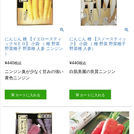
にんじん 種 【イエロースティ
にんじん 種 【スノースティッ
ックＮＥＯ】 小袋 （ 種 野菜
ク】 小袋 （ 種 野菜 野菜種子
野菜種子 野菜種 人参 ニンジン
野菜種 人参）
）
¥
440
¥
440
税込
税込
ニンジン臭が少なく甘みの強い
白肌美麗の良質ニンジン
黄色ニンジン
カートに入れる
カートに入れる