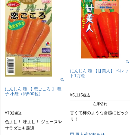
にんじん 種 【甘美人】 ペレッ
ト1万粒
にんじん 種 【 恋ごころ 】 種
子 小袋（約500粒）
¥
5,115
税込
在庫切れ
甘くて柿のような食感にビック
¥
792
税込
リ！
色よし！ 味よし！ ジュースや
サラダにも最適
再入荷お知らせ