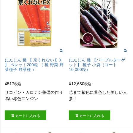
にんじん 種 【 京くれないＥＸ
にんじん 種 【パープルターゲ
】 ペレット200粒 （ 種 野菜 野
ット】 種子 小袋（コート
菜種子 野菜種 ）
10,000粒）
¥
517
¥
12,650
税込
税込
リコピン・カロテン兼備の作り
芯まで紫色に着色した美しい人
易い赤色ニンジン
参！
カートに入れる
カートに入れる