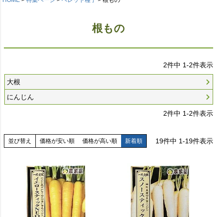
根もの
2
件中
1
-
2
件表示
大根
にんじん
2
件中
1
-
2
件表示
19
件中
1
-
19
件表示
並び替え
価格が安い順
価格が高い順
新着順