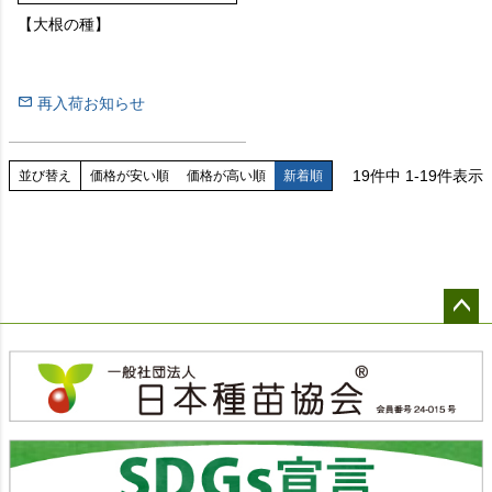
【大根の種】
再入荷お知らせ
19
件中
1
-
19
件表示
並び替え
価格が安い順
価格が高い順
新着順
ペー
ジト
ップ
へ