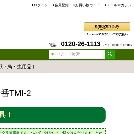
ログイン
会員登録
お買い物ガイド
メールマガジン
0120-26-1113
電話
（平日 10:00〜16:00)
防獣・鳥・虫用品 )
TMI-2
具！
モグラ捕獲器です。バネ式ではないので指を挟んだりすることが