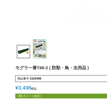
モグラ一番TMI-2 ( 防獣・鳥・虫用品 )
商品番号
3320396
¥
3,498
税込
[
35
ポイント進呈 ]