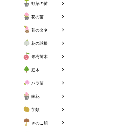
野菜の苗
花の苗
花のタネ
花の球根
果樹苗木
庭木
バラ苗
鉢花
芋類
きのこ類