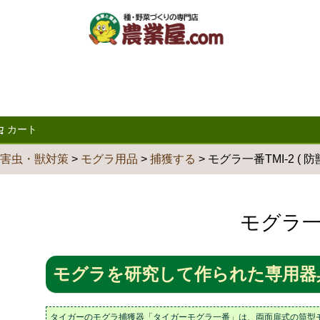
カート
検索
害虫・獣対策
モグラ用品
捕獲する
モグラ一番TMI-2 ( 
モグラ一番
モグラを研究して作られた専用器
タイガーのモグラ捕獲器「タイガーモグラ一番」は、両面扉式の筒型