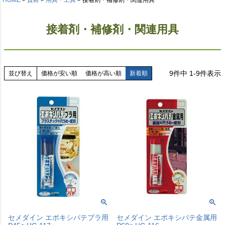
接着剤・補修剤・関連用具
9
件中
1
-
9
件表示
並び替え
価格が安い順
価格が高い順
新着順
セメダイン エポキシパテプラ用
セメダイン エポキシパテ金属用