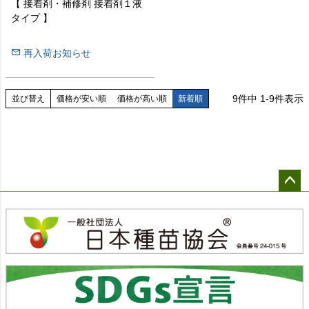
【 接着剤・補修剤 接着剤１液
タイプ 】
再入荷お知らせ
9
件中
1
-
9
件表示
並び替え
価格が安い順
価格が高い順
新着順
ペー
ジト
ップ
へ