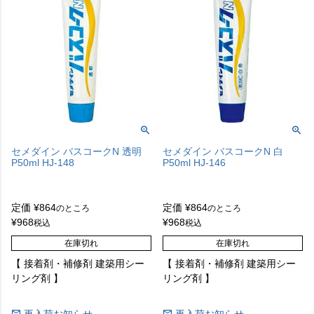
セメダイン バスコークN 透明
セメダイン バスコークN 白
P50ml HJ-148
P50ml HJ-146
定価
¥
864
定価
¥
864
のところ
のところ
¥
968
¥
968
税込
税込
在庫切れ
在庫切れ
【 接着剤・補修剤 建築用シー
【 接着剤・補修剤 建築用シー
リング剤 】
リング剤 】
再入荷お知らせ
再入荷お知らせ