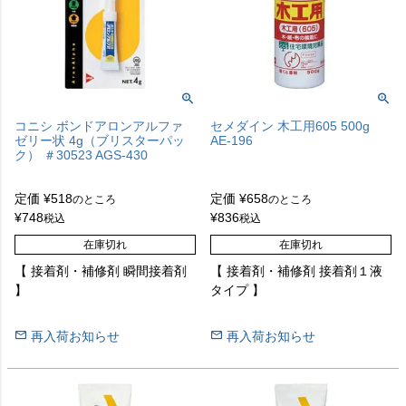
コニシ ボンドアロンアルファ
セメダイン 木工用605 500g
ゼリー状 4g（ブリスターパッ
AE-196
ク） ＃30523 AGS-430
定価
¥
518
定価
¥
658
のところ
のところ
¥
748
¥
836
税込
税込
在庫切れ
在庫切れ
【 接着剤・補修剤 瞬間接着剤
【 接着剤・補修剤 接着剤１液
】
タイプ 】
再入荷お知らせ
再入荷お知らせ