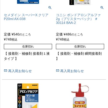
セメダイン スーパーX クリア
コニシ ボンドアロンアルファ
P20ml AX-038
2g（ブリスターパック） ＃
30114 BAA-2
定価
¥
540
定価
¥
486
のところ
のところ
¥
748
¥
748
税込
税込
在庫切れ
在庫切れ
【 接着剤・補修剤 接着剤１液
【 接着剤・補修剤 瞬間接着剤
タイプ 】
】
再入荷お知らせ
再入荷お知らせ