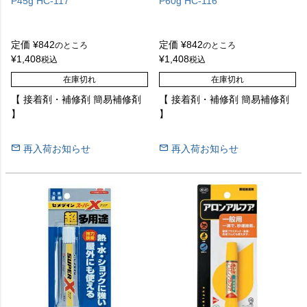
P45g HC-117
P60g HC-116
定価
¥
842
定価
¥
842
のところ
のところ
¥
1,408
¥
1,408
税込
税込
在庫切れ
在庫切れ
【 接着剤・補修剤 簡易補修剤
【 接着剤・補修剤 簡易補修剤
】
】
再入荷お知らせ
再入荷お知らせ