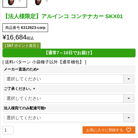
【法人様限定】アルインコ コンテナカー SKX01
商品番号
6312923-corp
¥
16,684
税込
[
167
ポイント進呈 ]
【通常7～10日でお届け】
送料パターン
小袋種子以外【通常梱包】
メーカー直送のため
(
必
須
ご了承ください。
)
(
必
須
法人様宛てのみ配達可能
)
(
必
須
お気に入りに登録する
)