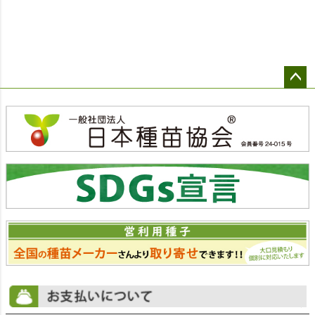
ペー
ジト
ップ
へ