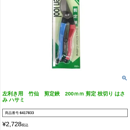
左利き用 竹仙 剪定鋏 200ｍｍ 剪定 枝切り はさ
み ハサミ
商品番号
6417833
¥
2,728
税込