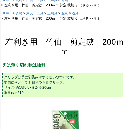
左利き用 竹仙 剪定鋏 200ｍｍ 剪定 枝切り はさみ ハサミ
HOME
資材
用具・工具
土農具
左利き道具
左利き用 竹仙 剪定鋏 200ｍｍ 剪定 枝切り はさみ ハサミ
左利き用 竹仙 剪定鋏 200ｍ
ｍ
刃は薄く切れ味は抜群
グリップは手に馴染みやすく使いやすいです。
地面に落としても目立つ赤青グリップ。
サイズ(約):幅5.5×奥2×高20cm
重量(約):210g