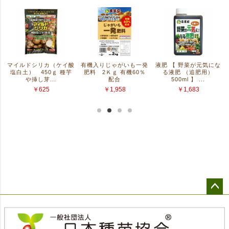
ペー
ジト
ップ