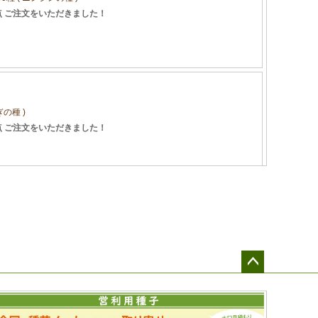
ペー
ジト
ップ