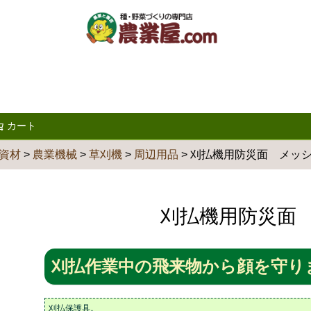
カート
検索
資材
農業機械
草刈機
周辺用品
刈払機用防災面 メッシュ
刈払機用防災面 メ
刈払作業中の飛来物から顔を守り
刈払保護具。