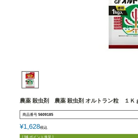
農薬 殺虫剤 農薬 殺虫剤 オルトラン粒 １Ｋ
商品番号
5609185
¥
1,628
税込
[
16
ポイント進呈 ]