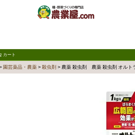
カート
検索
園芸薬品・農薬
殺虫剤
農薬 殺虫剤 農薬 殺虫剤 オル