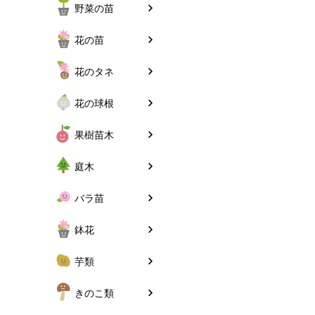
野菜の苗
花の苗
花のタネ
花の球根
果樹苗木
庭木
バラ苗
鉢花
芋類
きのこ類