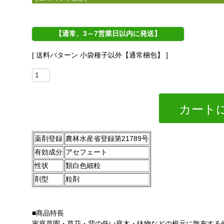
【通常、3～7営業日以内に発送】
送料パターン
小袋種子以外【通常梱包】
カート
薬剤登録
農林水産省登録第21789号
有効成分
アセフェート
性状
類白色細粒
剤型
粒剤
■商品特長
家庭菜園・草花・背の低い庭木・鉢物などの根元に散布する