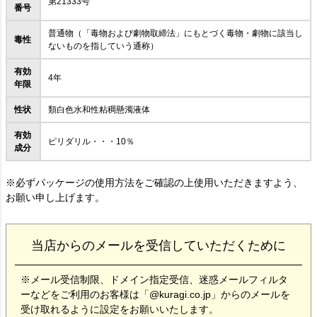
第21333号
番号
普通物（「毒物および劇物取締法」にもとづく毒物・劇物に該当し
毒性
ないものを指していう通称）
有効
4年
年限
性状
類白色水和性粘稠懸濁液体
有効
ピリダリル・・・10％
成分
※必ずパッケージの使用方法をご確認の上使用いただきますよう、
お願い申し上げます。
当店からのメールを受信していただくために
※メール受信制限、ドメイン指定受信、迷惑メールフィルタ
ーなどをご利用のお客様は「@kuragi.co.jp」からのメールを
受け取れるように設定をお願いいたします。