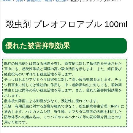
殺虫剤 プレオフロアブル 100ml
優れた被害抑制効果
既存の殺虫剤とは異なる構造を有し、既存剤に対して抵抗性を発達させた
害虫にも、感受性系統と同様の高い殺虫活性を示します。また、経口及び
経皮投与のいずれでも殺虫活性を示します。
チョウ目およびアザミウマ目害虫に対して高い殺虫効果を示します。チョ
ウ目害虫に対しては速効的に作用し、中～老齢期幼虫に対しても、若齢期
幼虫とほぼ同等の高い殺虫活性を示します。また、優れた被害抑制効果を
示します。
散布後の降雨による影響が少なく、残効性に優れています。
天敵・有用昆虫に対する影響が極めて少なく、総合的病害虫管理（IPM）に
適合します。ハナカメムシ類、寄生蜂、カブリダニ類等の天敵を利用した
防除体系への組み込み、ミツバチやマルハナバチ等の花粉媒介昆虫との併
用が可能です。