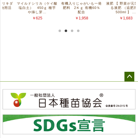
ペー
ジト
ップ
へ