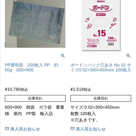
PP透明袋 200枚入 PP 約
ボードンパック穴あき No.15 サ
60g 600×900
イズ0.02×300×450mm 100枚入
¥
10,780
¥
1,518
税込
税込
在庫切れ
在庫切れ
600×900 雑袋 ガラ袋 重量
サイズ:0.02×300×450mm
物 屋内 PP製 輸入品
枚数:100枚入
※穴あきです。
再入荷お知らせ
再入荷お知らせ