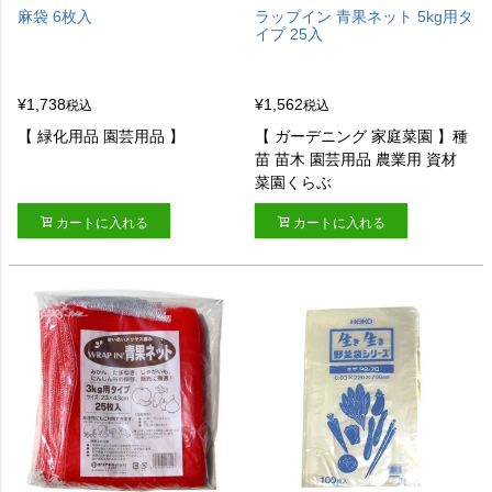
麻袋 6枚入
ラップイン 青果ネット 5kg用タ
イプ 25入
¥
1,738
¥
1,562
税込
税込
【 緑化用品 園芸用品 】
【 ガーデニング 家庭菜園 】種
苗 苗木 園芸用品 農業用 資材
菜園くらぶ
カートに入れる
カートに入れる