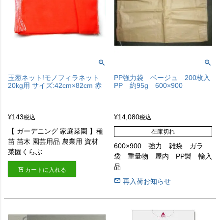
玉葱ネット!モノフィラネット
PP強力袋 ベージュ 200枚入
20kg用 サイズ:42cm×82cm 赤
PP 約95g 600×900
¥
143
¥
14,080
税込
税込
【 ガーデニング 家庭菜園 】種
在庫切れ
苗 苗木 園芸用品 農業用 資材
600×900 強力 雑袋 ガラ
菜園くらぶ
袋 重量物 屋内 PP製 輸入
品
カートに入れる
再入荷お知らせ