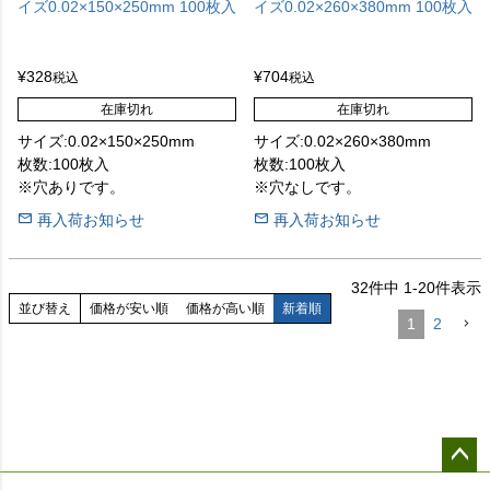
イズ0.02×150×250mm 100枚入
イズ0.02×260×380mm 100枚入
¥
328
¥
704
税込
税込
在庫切れ
在庫切れ
サイズ:0.02×150×250mm
サイズ:0.02×260×380mm
枚数:100枚入
枚数:100枚入
※穴ありです。
※穴なしです。
再入荷お知らせ
再入荷お知らせ
32
件中
1
-
20
件表示
並び替え
価格が安い順
価格が高い順
新着順
1
2
ペー