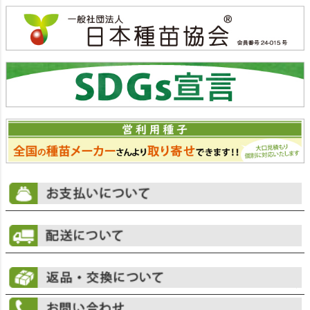
ジト
ップ
へ