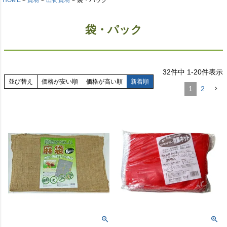
袋・パック
32
件中
1
-
20
件表示
並び替え
価格が安い順
価格が高い順
新着順
1
2