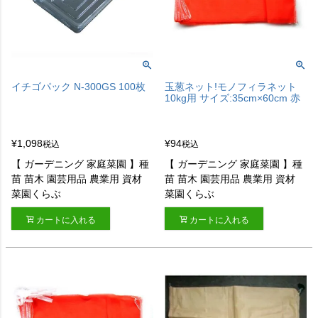
イチゴパック N-300GS 100枚
玉葱ネット!モノフィラネット
10kg用 サイズ:35cm×60cm 赤
¥
1,098
¥
94
税込
税込
【 ガーデニング 家庭菜園 】種
【 ガーデニング 家庭菜園 】種
苗 苗木 園芸用品 農業用 資材
苗 苗木 園芸用品 農業用 資材
菜園くらぶ
菜園くらぶ
カートに入れる
カートに入れる