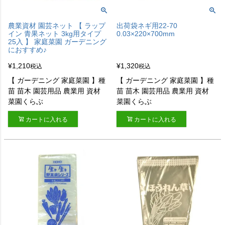
農業資材 園芸ネット 【 ラップ
出荷袋ネギ用22-70
イン 青果ネット 3kg用タイプ
0.03×220×700mm
25入 】 家庭菜園 ガーデニング
におすすめ♪
¥
1,210
¥
1,320
税込
税込
【 ガーデニング 家庭菜園 】種
【 ガーデニング 家庭菜園 】種
苗 苗木 園芸用品 農業用 資材
苗 苗木 園芸用品 農業用 資材
菜園くらぶ
菜園くらぶ
カートに入れる
カートに入れる