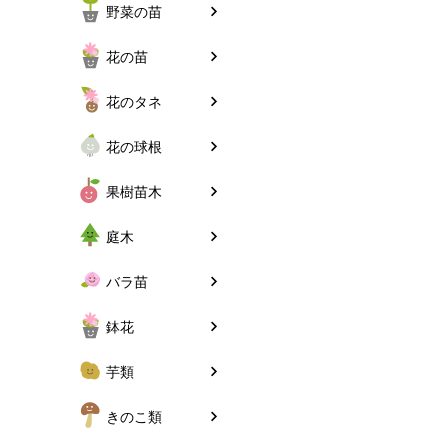
野菜の苗
花の苗
花のタネ
花の球根
果樹苗木
庭木
バラ苗
鉢花
芋類
きのこ類