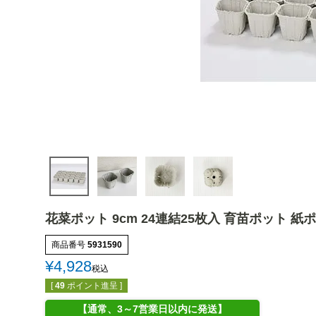
花菜ポット 9cm 24連結25枚入 育苗ポット 紙
商品番号
5931590
¥
4,928
税込
[
49
ポイント進呈 ]
【通常、3～7営業日以内に発送】