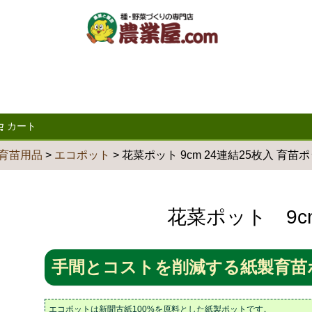
カート
検索
育苗用品
エコポット
花菜ポット 9cm 24連結25枚入 育苗
花菜ポット 9cm
手間とコストを削減する紙製育苗
エコポットは新聞古紙100%を原料とした紙製ポットです。