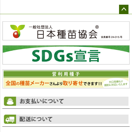
ペー
ジト
ップ
へ