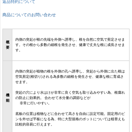
返品特約について
商品についてのお問い合わせ
内側の突起が根の先端を外側へ誘導し、根を自然に空気で剪定させま
概
す。その根から多数の細根を発生させ、健康で丈夫な根に成長させま
要
す。
内側の突起が植物の根を外側の孔へ誘導し、突起から外側に出た根は
空気剪定(根切り)される為多数の細根を発生させ、健康な根に育成さ
せます。
突起の穴により水はけが非常に良く空気も取り込みやすい為、根腐れ
機
の防止に効果的。 合わせて水分量の調節などが
能
非常に行いやすい。
底板の位置は植物などに合わせて高さを自由に設定可能。固定用のピ
ンを外せば平板になる為、特に大型規格のポットについては植替えも
比較的容易に行えます。