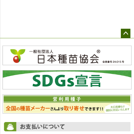
ペー
ジト
ップ
へ