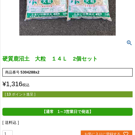
硬質鹿沼土 大粒 １４Ｌ 2個セット
商品番号
5304288x2
¥
1,316
税込
[
13
ポイント進呈 ]
【通常 1～3営業日で発送】
送料込
お気に入りに登録する