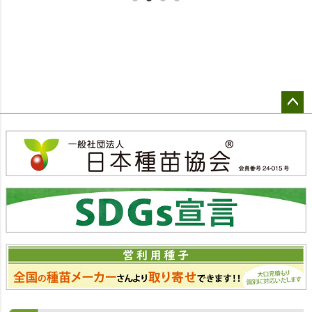
ペー
ジト
ップ
へ