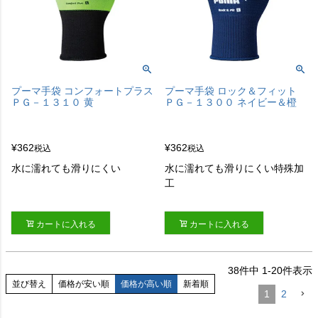
プーマ手袋 コンフォートプラス
プーマ手袋 ロック＆フィット
ＰＧ－１３１０ 黄
ＰＧ－１３００ ネイビー＆橙
¥
362
¥
362
税込
税込
水に濡れても滑りにくい
水に濡れても滑りにくい特殊加
工
カートに入れる
カートに入れる
38
件中
1
-
20
件表示
並び替え
価格が安い順
価格が高い順
新着順
1
2