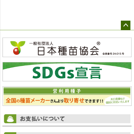
ペー
ジト
ップ
へ