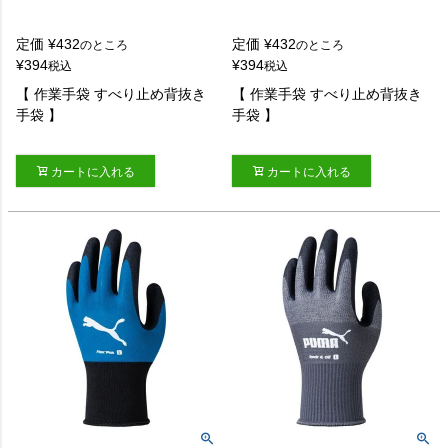
定価
¥
432
定価
¥
432
のところ
のところ
¥
394
¥
394
税込
税込
【 作業手袋 すべり止め背抜き
【 作業手袋 すべり止め背抜き
手袋 】
手袋 】
カートに入れる
カートに入れる