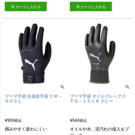
カートに入れる
カートに入れる
プーマ手袋 合成皮手袋 ＣＭ－
プーマ手袋 オイルフレックス
６００１
ＰＧ－１５１８ グレー
¥
900
¥
544
税込
税込
掴みやすく疲れにくい
オイルや水、泥汚れの侵入をブ