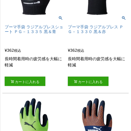
プーマ手袋 ラジアルブレスショ
プーマ手袋 ラジアルブレス Ｐ
ート ＰＧ－１３３５ 黒＆青
Ｇ－１３３０ 黒＆赤
¥
362
¥
362
税込
税込
長時間着用時の疲労感を大幅に
長時間着用時の疲労感を大幅に
軽減
軽減
カートに入れる
カートに入れる