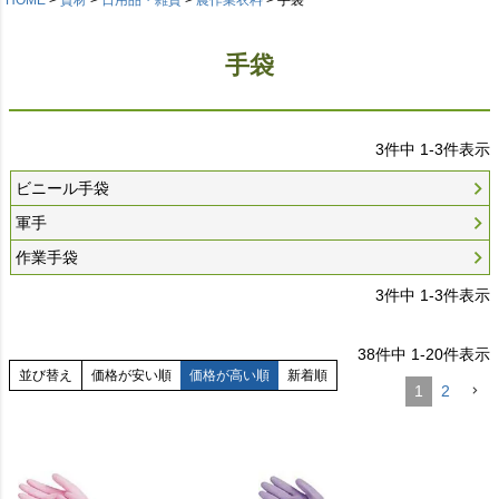
手袋
3
件中
1
-
3
件表示
ビニール手袋
軍手
作業手袋
3
件中
1
-
3
件表示
38
件中
1
-
20
件表示
並び替え
価格が安い順
価格が高い順
新着順
1
2