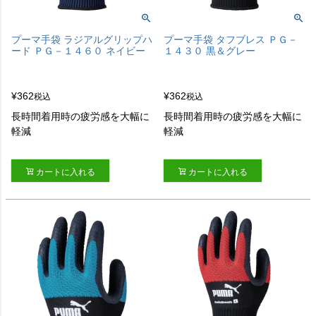
プーマ手袋 ラジアルグリップハ
プーマ手袋 タフブレス ＰＧ－
ード ＰＧ－１４６０ ネイビー
１４３０ 黒＆グレー
¥
362
¥
362
税込
税込
長時間着用時の疲労感を大幅に
長時間着用時の疲労感を大幅に
軽減
軽減
カートに入れる
カートに入れる