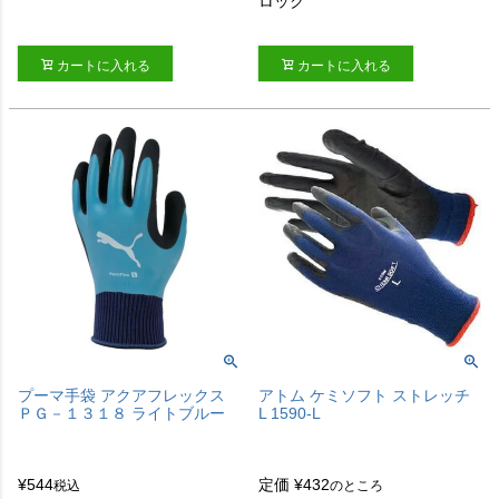
ロック
カートに入れる
カートに入れる
プーマ手袋 アクアフレックス
アトム ケミソフト ストレッチ
ＰＧ－１３１８ ライトブルー
L 1590-L
¥
544
定価
¥
432
税込
のところ