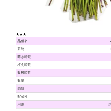
★★★
品種名
系統
蒔き時期
植え時期
収穫時期
収量
肉質
貯蔵性
用途