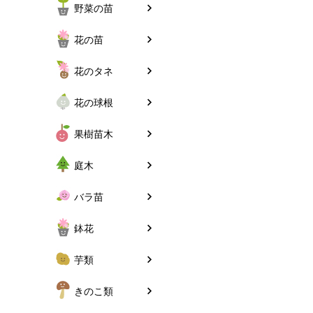
野菜の苗
花の苗
花のタネ
花の球根
果樹苗木
庭木
バラ苗
鉢花
芋類
きのこ類