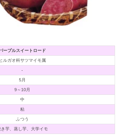
パープルスイートロード
ヒルガオ科サツマイモ属
-
5月
9～10月
中
粘
ふつう
焼き芋、蒸し芋、大学イモ