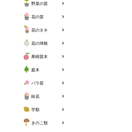
野菜の苗
花の苗
花のタネ
花の球根
果樹苗木
庭木
バラ苗
鉢花
芋類
きのこ類