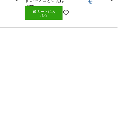
すいキノコといえば
せ
椎茸☆
カートに入
れる