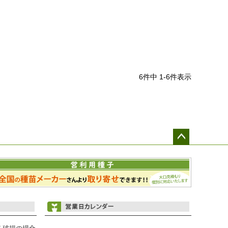
6
件中
1
-
6
件表示
ペー
ジト
ップ
へ