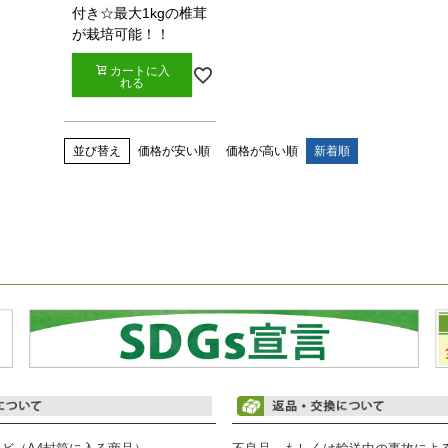
付き☆最大1kgの椎茸
が栽培可能！！
カートに入
れる
並び替え
価格が安い順
価格が高い順
新着順