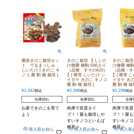
菌床きのこ栽培セッ
きのこ栽培 【 しいた
きのこ栽培
ト でるまっしゅ
け種菌 種駒 500入り
け種菌 種駒
しいたけ [ きのこ キ
（品種：すその620）
（品種：す
ノコ 菌 駒 種 栽培 ]
】[ 椎茸 しいたけ シ
】[ 椎茸 
イタケ きのこ キノコ
イタケ き
菌 駒 種 栽培 ]
菌 駒 種 栽培
¥
1,342
¥
2,398
¥
1,298
税込
税込
税込
在庫切れ
在庫切れ
在庫
お家できのこを育て
肉厚で良質タイ
肉厚で良質
よう
プ！！最も栽培しや
プ！！最も
すいキノコといえば
すいキノコ
椎茸☆
椎茸☆
再入荷お知ら
再入荷お知ら
再入荷