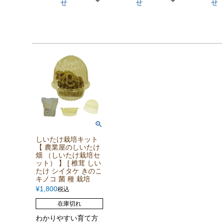
せ
せ
せ
しいたけ栽培キット
【 農業屋のしいたけ
畑 （しいたけ栽培セ
ット） 】 [ 椎茸 しい
たけ シイタケ きのこ
キノコ 菌 種 栽培
¥
1,800
税込
在庫切れ
わかりやすい育て方