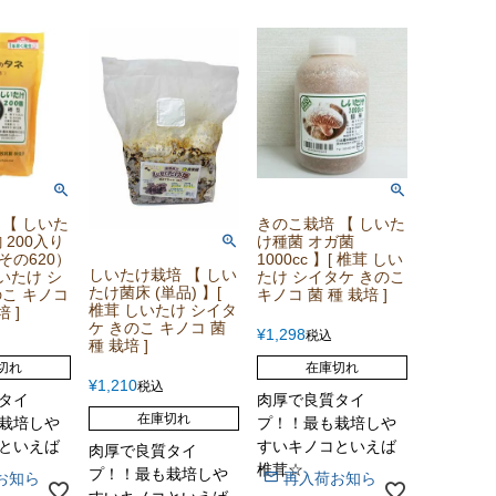
 【 しいた
きのこ栽培 【 しいた
 200入り
け種菌 オガ菌
その620）
1000cc 】[ 椎茸 しい
しいたけ栽培 【 しい
しいたけ シ
たけ シイタケ きのこ
たけ菌床 (単品) 】[
のこ キノコ
キノコ 菌 種 栽培 ]
椎茸 しいたけ シイタ
 ]
ケ きのこ キノコ 菌
¥
1,298
税込
種 栽培 ]
切れ
在庫切れ
¥
1,210
税込
タイ
肉厚で良質タイ
在庫切れ
栽培しや
プ！！最も栽培しや
といえば
すいキノコといえば
肉厚で良質タイ
椎茸☆
プ！！最も栽培しや
お知ら
再入荷お知ら