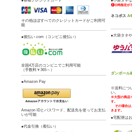
●
各種クレジットカード
●
小袋タネな
ネコポス
A
その他ほぼすべてのクレジットカードがご利用可
能
●
大袋タネや
●
後払い.com（コンビニ後払い）
全国4万店のコンビニでご利用可能
（手数料￥365～）
ダンボール
●
Amazon Pay
※送料につ
い。
※大型の商品
す。
その場合は、
Amazon IDとパスワード、配送先を使ってお支払
きます。
いが可能
●
宅配便は
●
代金引換（着払い）