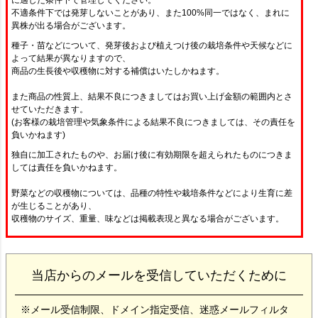
に適した条件下で管理してください。
不適条件下では発芽しないことがあり、また100%同一ではなく、まれに
異株が出る場合がございます。
種子・苗などについて、発芽後および植えつけ後の栽培条件や天候などに
よって結果が異なりますので、
商品の生長後や収穫物に対する補償はいたしかねます。
また商品の性質上、結果不良につきましてはお買い上げ金額の範囲内とさ
せていただきます。
(お客様の栽培管理や気象条件による結果不良につきましては、その責任を
負いかねます)
独自に加工されたものや、お届け後に有効期限を超えられたものにつきま
しては責任を負いかねます。
野菜などの収穫物については、品種の特性や栽培条件などにより生育に差
が生じることがあり、
収穫物のサイズ、重量、味などは掲載表現と異なる場合がございます。
当店からのメールを受信していただくために
※メール受信制限、ドメイン指定受信、迷惑メールフィルタ