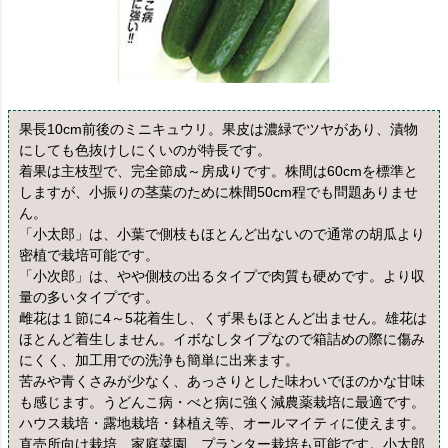
果長10cm前後のミニキュウリ。果皮は濃緑でツヤがあり、漬物
にしても色抜けしにくいのが特長です。
着果は主枝型で、完全節成～房成りです。株間は60cmを標準と
しますが、小振りの茎葉のために株間50cm程でも問題ありませ
ん。
「小太郎」は、小葉で側枝もほとんど出ないので通常の胡瓜より
密植で栽培可能です。
「小次郎」は、やや側枝の出るタイプで肉質も硬めです。より収
量の多いタイプです。
雌花は１節に4～5花着生し、くず果もほとんど出ません。雄花は
ほとんど着生しません。イボなしタイプなので箱詰めの際に傷み
にくく、加工用での洗浄も簡単に出来ます。
苦みや青くさみが少なく、あっさりとした味わいでほのかな甘味
も感じます。うどんこ病・べと病に強く減農薬栽培に最適です。
ハウス栽培・露地栽培・鉢植え等、オールマイティに使えます。
直売所向け栽培、家庭菜園、プランター栽培も可能です。小太郎