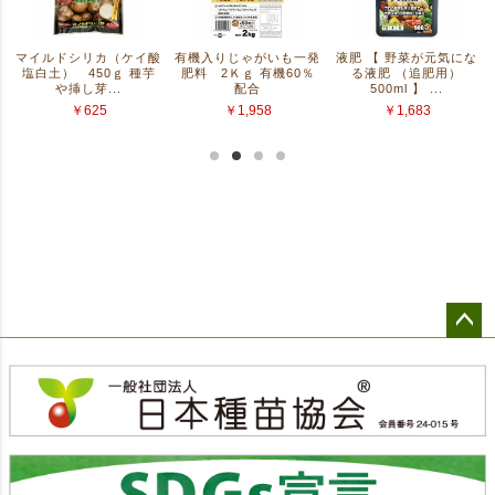
ペー
ジト
ップ
へ