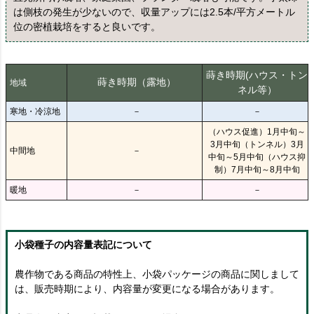
は側枝の発生が少ないので、収量アップには2.5本/平方メートル
位の密植栽培をすると良いです。
蒔き時期(ハウス・トン
蒔き時期（露地）
地域
ネル等）
寒地・冷涼地
－
－
（ハウス促進）1月中旬～
3月中旬（トンネル）3月
中間地
－
中旬～5月中旬（ハウス抑
制）7月中旬～8月中旬
暖地
－
－
小袋種子の内容量表記について
農作物である商品の特性上、小袋パッケージの商品に関しまして
は、販売時期により、内容量が変更になる場合があります。