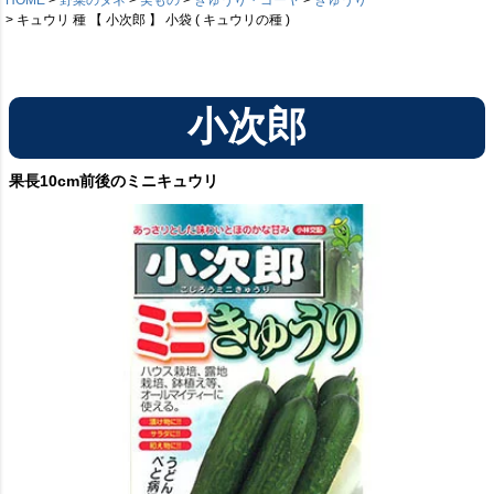
キュウリ 種 【 小次郎 】 小袋 ( キュウリの種 )
小次郎
果長10cm前後のミニキュウリ