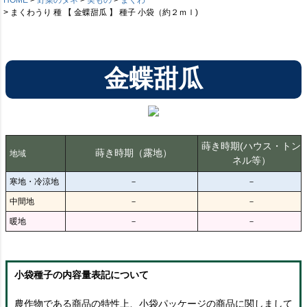
まくわうり 種 【 金蝶甜瓜 】 種子 小袋（約２ｍｌ)
金蝶甜瓜
蒔き時期(ハウス・トン
蒔き時期（露地）
地域
ネル等）
寒地・冷涼地
－
－
中間地
－
－
暖地
－
－
小袋種子の内容量表記について
農作物である商品の特性上、小袋パッケージの商品に関しまして