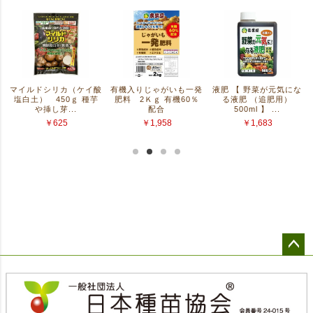
ペー
ジト
ップ
へ