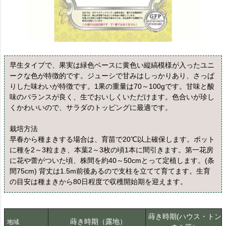
早生タイプで、果実は緑色ベースに黄色い縦縞模様が入ったユニ
ークな色が特徴的です。ジューシで甘みはしっかりあり、さっぱ
りした味わいが特徴です。1果の重量は70～100gです。甘味と酸
味のバランスが良く、生でおいしくいただけます。色合いが珍し
くかわいいので、サラダのトッピングに最適です。
栽培方法
早春から種まきする場合は、育苗で20℃以上確保します。ポット
に種を2～3粒まき、本葉2～3枚の頃1本に間引きます。第一花房
に花や蕾がついた頃、株間を約40～50cmとって定植します。(条
間75cm) 背丈は1.5m前後あるので支柱を立てて育てます。生育
の目安は種まきから80日程度で収穫開始期を迎えます。
蒔き時期(ハウス・トン
蒔き時期（露地）
地域