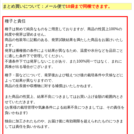
まとめ買いについて：メール便で
10袋まで同梱できます。
種子と責任
種子は努めて純良なものをご用意しておりますが、商品の性質上100%の
純度や発芽は望めません。
商品の包装等に記載のある、発芽試験結果を満たした商品をお届けいたし
ます。
発芽は播種後の条件により結果が異なるため、温度や水分などを品目ごと
に適した条件下で管理してください。
不適条件下では発芽しないことがあり、また100%同一ではなく、まれに
異株が出る場合がございます。
種子・苗などについて、発芽後および植えつけ後の栽培条件や天候などに
よって結果が異なりますので、
商品の生長後や収穫物に対する補償はいたしかねます。
また商品の性質上、結果不良につきましてはお買い上げ金額の範囲内とさ
せていただきます。
(お客様の栽培管理や気象条件による結果不良につきましては、その責任を
負いかねます)
独自に加工されたものや、お届け後に有効期限を超えられたものにつきま
しては責任を負いかねます。