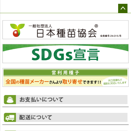
ペー
ジト
ップ
へ