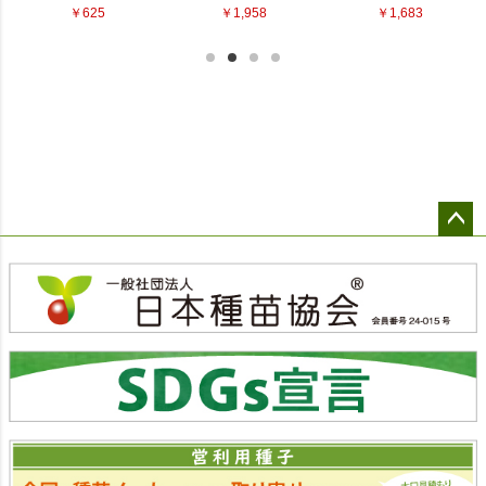
ペー
ジト
ップ
へ