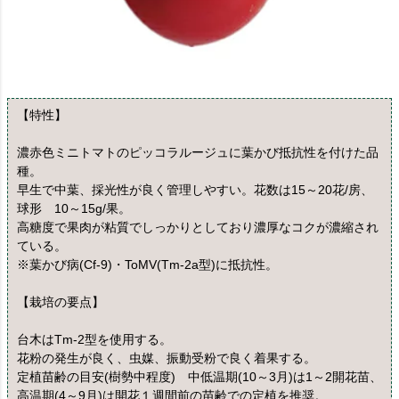
【特性】
濃赤色ミニトマトのピッコラルージュに葉かび抵抗性を付けた品
種。
早生で中葉、採光性が良く管理しやすい。花数は15～20花/房、
球形 10～15g/果。
高糖度で果肉が粘質でしっかりとしており濃厚なコクが濃縮され
ている。
※葉かび病(Cf-9)・ToMV(Tm-2a型)に抵抗性。
【栽培の要点】
台木はTm-2型を使用する。
花粉の発生が良く、虫媒、振動受粉で良く着果する。
定植苗齢の目安(樹勢中程度) 中低温期(10～3月)は1～2開花苗、
高温期(4～9月)は開花１週間前の苗齢での定植を推奨。