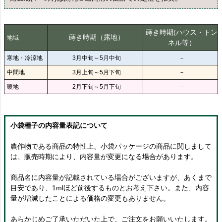
蒔き時期(ハウス・トン
蒔き時期（露地）
地域
ネル等）
寒地・冷涼地
3月中旬～5月中旬
－
中間地
3月上旬～5月下旬
－
暖地
2月下旬～5月下旬
－
小袋種子の内容量表記について
農作物である商品の特性上、小袋パッケージの商品に関しまして
は、販売時期により、内容量が変更になる場合があります。
商品名に内容量が記載されている場合がございますが、あくまで
目安であり、1mlほど前後するものとお考え下さい。また、内容
量が増減したことによる価格の変更もありません。
あらかじめご了承いただいた上で、ご注文をお願いいたします。