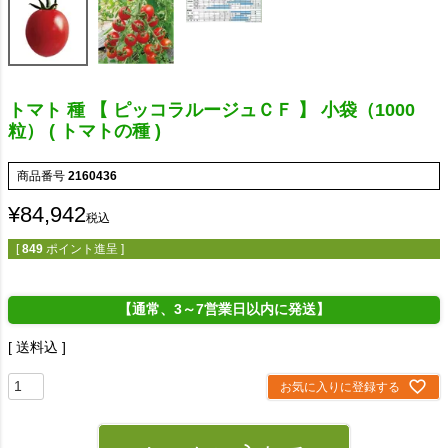
トマト 種 【 ピッコラルージュＣＦ 】 小袋（1000
粒） ( トマトの種 )
商品番号
2160436
¥
84,942
税込
[
849
ポイント進呈 ]
【通常、3～7営業日以内に発送】
送料込
お気に入りに登録する