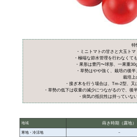
特
・ミニトマトの甘さと大玉トマ
・極端な節水管理を行わなくて
・果形は豊円〜球形、一果重30
・草勢はやや強く、栽培の後半
栽培上
・接ぎ木を行う場合は、Tm-2型、又
・草勢の低下は収量の減少につながるので、後
・病気の抵抗性は持っていな
蒔き時期（露地）
地域
寒地・冷涼地
－