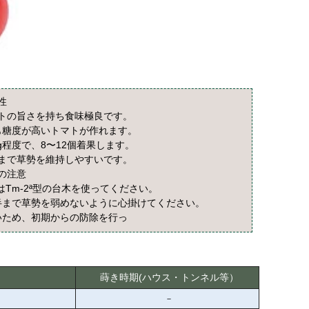
性
トの旨さを持ち食味極良です。
も糖度が高いトマトが作れます。
g程度で、8〜12個着果します。
まで草勢を維持しやすいです。
の注意
はTm-2ª型の台木を使ってください。
半まで草勢を弱めないように心掛けてください。
いため、初期からの防除を行っ
蒔き時期(ハウス・トンネル等）
－