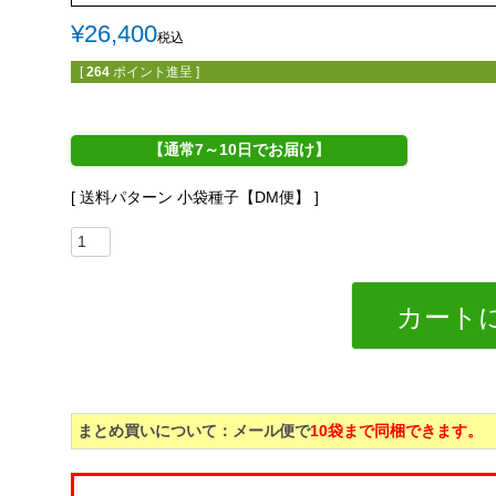
¥
26,400
税込
[
264
ポイント進呈 ]
【通常7～10日でお届け】
送料パターン
小袋種子【DM便】
カート
まとめ買いについて：メール便で
10袋まで同梱できます。