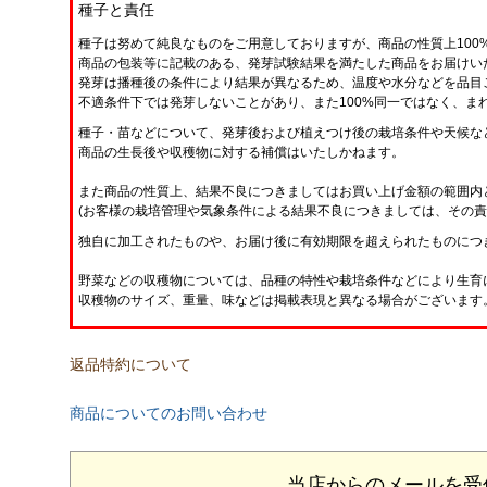
種子と責任
種子は努めて純良なものをご用意しておりますが、商品の性質上100
商品の包装等に記載のある、発芽試験結果を満たした商品をお届けい
発芽は播種後の条件により結果が異なるため、温度や水分などを品目
不適条件下では発芽しないことがあり、また100%同一ではなく、ま
種子・苗などについて、発芽後および植えつけ後の栽培条件や天候な
商品の生長後や収穫物に対する補償はいたしかねます。
また商品の性質上、結果不良につきましてはお買い上げ金額の範囲内
(お客様の栽培管理や気象条件による結果不良につきましては、その責
独自に加工されたものや、お届け後に有効期限を超えられたものにつ
野菜などの収穫物については、品種の特性や栽培条件などにより生育
収穫物のサイズ、重量、味などは掲載表現と異なる場合がございます
返品特約について
商品についてのお問い合わせ
当店からのメールを受