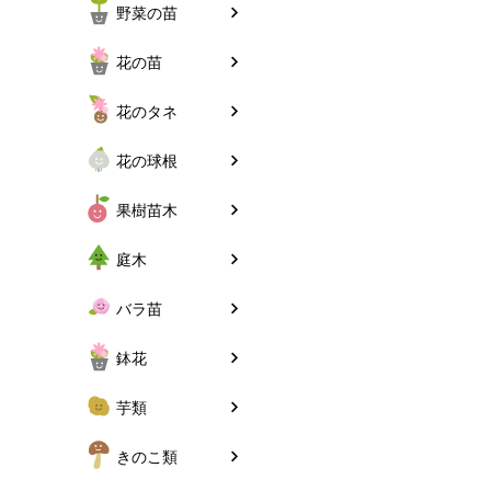
野菜の苗
花の苗
花のタネ
花の球根
果樹苗木
庭木
バラ苗
鉢花
芋類
きのこ類