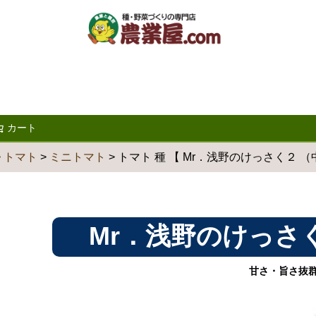
カート
検索
トマト
ミニトマト
トマト 種 【 Mr．浅野のけっさく２ （中玉）
Mr．浅野のけっさく 
甘さ・旨さ抜