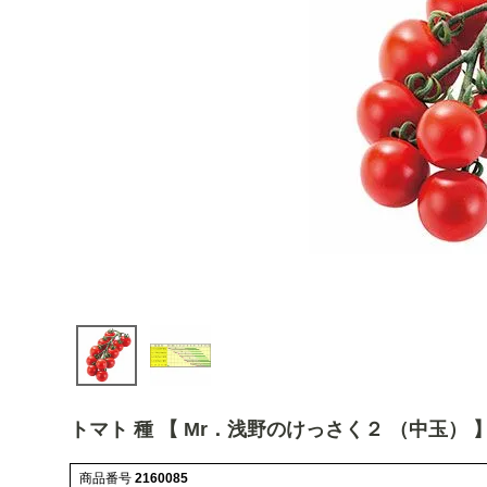
トマト 種 【 Mr．浅野のけっさく２ （中玉） 】 1
商品番号
2160085