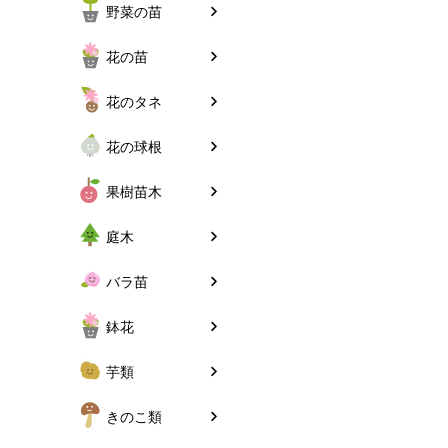
野菜の苗
花の苗
花のタネ
花の球根
果樹苗木
庭木
バラ苗
鉢花
芋類
きのこ類