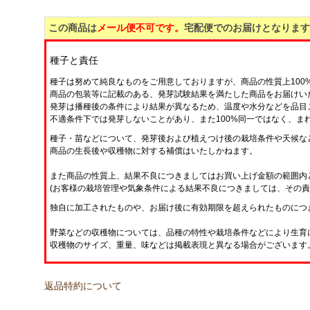
この商品は
メール便不可です。
宅配便でのお届けとなります
種子と責任
種子は努めて純良なものをご用意しておりますが、商品の性質上100
商品の包装等に記載のある、発芽試験結果を満たした商品をお届けい
発芽は播種後の条件により結果が異なるため、温度や水分などを品目
不適条件下では発芽しないことがあり、また100%同一ではなく、ま
種子・苗などについて、発芽後および植えつけ後の栽培条件や天候な
商品の生長後や収穫物に対する補償はいたしかねます。
また商品の性質上、結果不良につきましてはお買い上げ金額の範囲内
(お客様の栽培管理や気象条件による結果不良につきましては、その責
独自に加工されたものや、お届け後に有効期限を超えられたものにつ
野菜などの収穫物については、品種の特性や栽培条件などにより生育
収穫物のサイズ、重量、味などは掲載表現と異なる場合がございます
返品特約について