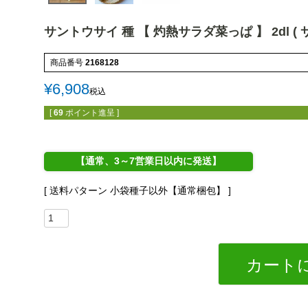
サントウサイ 種 【 灼熱サラダ菜っぱ 】 2dl (
商品番号
2168128
¥
6,908
税込
[
69
ポイント進呈 ]
【通常、3～7営業日以内に発送】
送料パターン
小袋種子以外【通常梱包】
カート