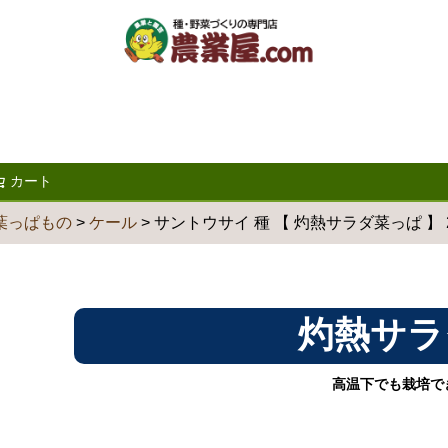
カート
検索
葉っぱもの
ケール
サントウサイ 種 【 灼熱サラダ菜っぱ 】 2d
灼熱サラ
高温下でも栽培で