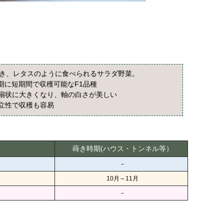
でき、レタスのように食べられるサラダ野菜。
期に短期間で収穫可能なF1品種
扇状に大きくなり、軸の白さが美しい
立性で収穫も容易
蒔き時期(ハウス・トンネル等）
－
10月～11月
－