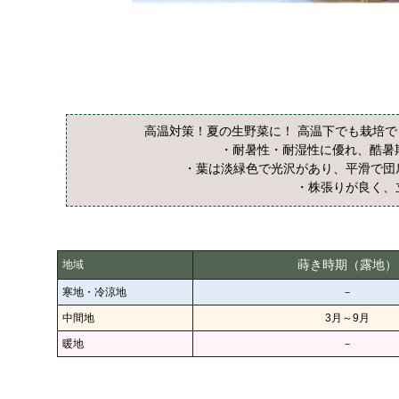
高温対策！夏の生野菜に！ 高温下でも栽培
・耐暑性・耐湿性に優れ、酷暑
・葉は淡緑色で光沢があり、平滑で団
・株張りが良く、
蒔き時期（露地）
地域
寒地・冷涼地
－
中間地
3月～9月
暖地
－