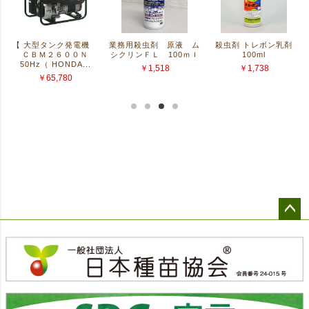
ペー
ジト
ップ
へ