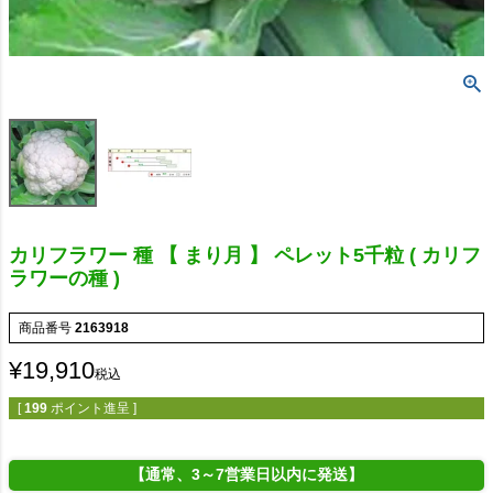
カリフラワー 種 【 まり月 】 ペレット5千粒 ( カリフ
ラワーの種 )
商品番号
2163918
¥
19,910
税込
[
199
ポイント進呈 ]
【通常、3～7営業日以内に発送】