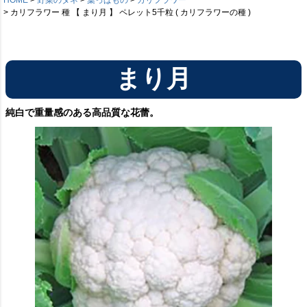
カリフラワー 種 【 まり月 】 ペレット5千粒 ( カリフラワーの種 )
まり月
純白で重量感のある高品質な花蕾。