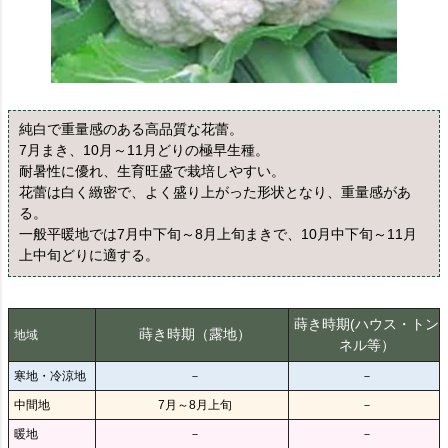
純白で重量感のある高品質な花蕾。
7月まき、10月～11月どりの極早生種。
耐暑性に優れ、生育旺盛で栽培しやすい。
花蕾は白く緻密で、よく盛り上がった形状となり、重量感があ
る。
一般平暖地では7月中下旬～8月上旬まきで、10月中下旬～11月
上中旬どりに適する。
蒔き時期(ハウス・トン
蒔き時期（露地）
地域
ネル等）
寒地・冷涼地
－
－
中間地
7月～8月上旬
－
暖地
－
－