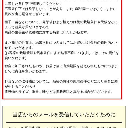
に適した条件下で管理してください。
不適条件下では発芽しないことがあり、また100%同一ではなく、まれに
異株が出る場合がございます。
種子・苗などについて、発芽後および植えつけ後の栽培条件や天候などに
よって結果が異なりますので、
商品の生長後や収穫物に対する補償はいたしかねます。
また商品の性質上、結果不良につきましてはお買い上げ金額の範囲内とさ
せていただきます。
(お客様の栽培管理や気象条件による結果不良につきましては、その責任を
負いかねます)
独自に加工されたものや、お届け後に有効期限を超えられたものにつきま
しては責任を負いかねます。
野菜などの収穫物については、品種の特性や栽培条件などにより生育に差
が生じることがあり、
収穫物のサイズ、重量、味などは掲載表現と異なる場合がございます。
当店からのメールを受信していただくために