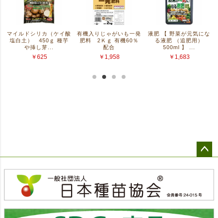
ペー
ジト
ップ
へ