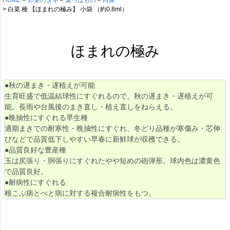
白菜 種 【ほまれの極み】 小袋 （約0.8ml）
ほまれの極み
●秋の遅まき・遅植えが可能
生育旺盛で低温結球性にすぐれるので、秋の遅まき・遅植えが可
能。長雨や台風後のまき直し・植え直しをねらえる。
●晩抽性にすぐれる早生種
適期まきでの耐寒性・晩抽性にすぐれ、冬どり品種が寒傷み・芯伸
びなどで品質低下しやすい早春に新鮮球が収穫できる。
●品質良好な豊産種
玉は尻張り・胴張りにすぐれたやや短めの砲弾形。球内色は濃黄色
で品質良好。
●耐病性にすぐれる
根こぶ病とべと病に対する複合耐病性をもつ。