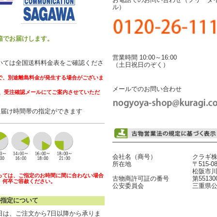
お電話でのお問い合わせ（フリーダ
ル）
箱でお届けします。
営業時間 10:00～16:00
いては全国送料料金表をご確認くださ
（土日祝日のぞく）
で、別途離島料金が発生する場合がございま
メールでのお問い合わせ
受注確認メールにてご案内させていただ
お届け時間帯の指定ができます
会社名（商号）
クラギ
所在地
〒515-0
松阪市川
っては、ご指定のお時間に間に合わない場合
古物商許可証の番号
第55130
。何卒ご容赦ください。
公安委員会
三重県
の指定について
日は、ご注文から7日以降から承りま