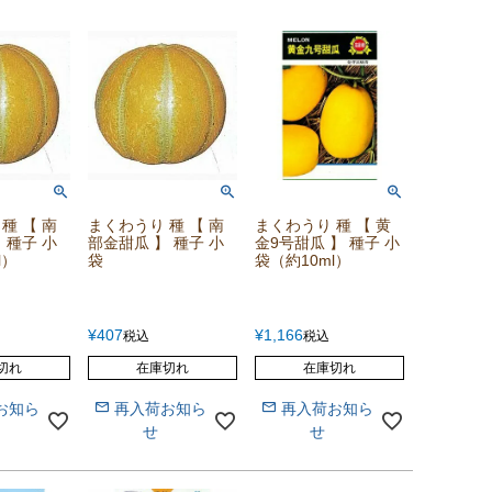
種 【 南
まくわうり 種 【 南
まくわうり 種 【 黄
 種子 小
部金甜瓜 】 種子 小
金9号甜瓜 】 種子 小
l）
袋
袋（約10ml）
¥
407
¥
1,166
税込
税込
切れ
在庫切れ
在庫切れ
お知ら
再入荷お知ら
再入荷お知ら
せ
せ