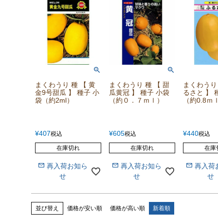
まくわうり 種 【 黄
まくわうり 種 【 甜
まくわうり 
金9号甜瓜 】 種子 小
瓜黄冠 】 種子 小袋
るさと 】 
袋（約2ml）
（約０．７ｍｌ）
（約0.8ｍ
¥
407
¥
605
¥
440
税込
税込
税込
在庫切れ
在庫切れ
在庫
再入荷お知ら
再入荷お知ら
再入荷
せ
せ
せ
並び替え
価格が安い順
価格が高い順
新着順