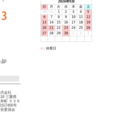
イヤ
株式会社
818 三重県
井町 ５３９
0157400号
公安委員会