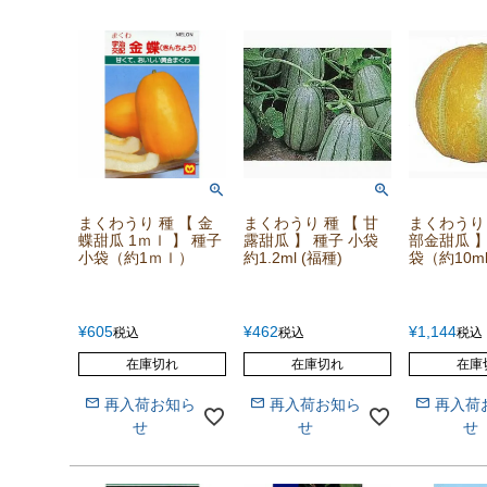
まくわうり 種 【 金
まくわうり 種 【 甘
まくわうり 
蝶甜瓜 1ｍｌ 】 種子
露甜瓜 】 種子 小袋
部金甜瓜 】
小袋（約1ｍｌ）
約1.2ml (福種)
袋（約10m
¥
605
¥
462
¥
1,144
税込
税込
税込
在庫切れ
在庫切れ
在庫
再入荷お知ら
再入荷お知ら
再入荷
せ
せ
せ