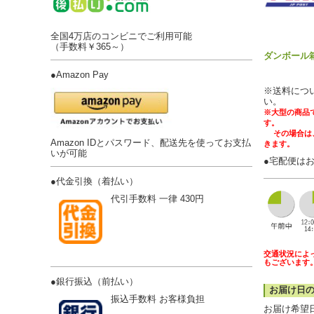
全国4万店のコンビニでご利用可能
（手数料￥365～）
ダンボール
●
Amazon Pay
※送料につ
い。
※大型の商品
す。
その場合は、
Amazon IDとパスワード、配送先を使ってお支払
きます。
いが可能
●
宅配便は
●
代金引換（着払い）
代引手数料 一律 430円
交通状況によ
もございます
●
銀行振込（前払い）
お届け日
振込手数料 お客様負担
お届け希望