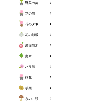
野菜の苗
花の苗
花のタネ
花の球根
果樹苗木
庭木
バラ苗
鉢花
芋類
きのこ類