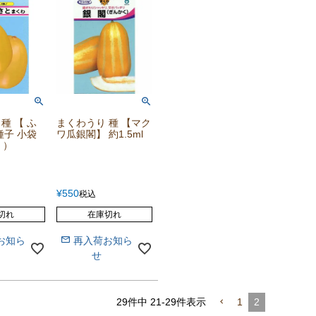
種 【 ふ
まくわうり 種 【マク
種子 小袋
ワ瓜銀閣】 約1.5ml
ｌ）
¥
550
税込
切れ
在庫切れ
お知ら
再入荷お知ら
せ
29
件中
21
-
29
件表示
1
2