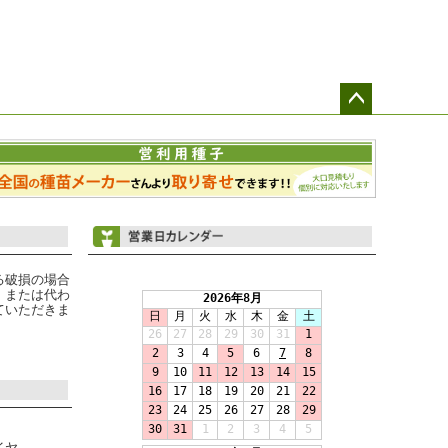
ペー
ジト
ップ
へ
る破損の場合
、または代わ
ていただきま